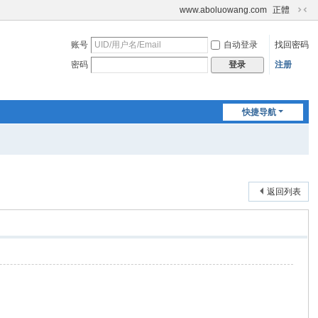
www.aboluowang.com
正體
切
换
账号
自动登录
找回密码
到
窄
密码
注册
登录
版
快捷导航
返回列表