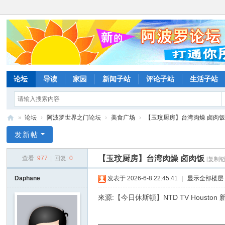
论坛
导读
家园
新闻子站
评论子站
生活子站
»
论坛
›
阿波罗世界之门论坛
›
美食广场
›
【玉玟厨房】台湾肉燥 卤肉
阿
发新帖
波
【玉玟厨房】台湾肉燥 卤肉饭
查看:
977
|
回复:
0
[复制链
罗
网
Daphane
发表于 2026-6-8 22:45:41
|
显示全部楼层
论
來源:【今日休斯頓】NTD TV Housto
坛