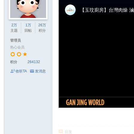
2万
1万
26万
主题
回帖
积分
管理员
热心会员
积分
264132
收听TA
发消息
回复