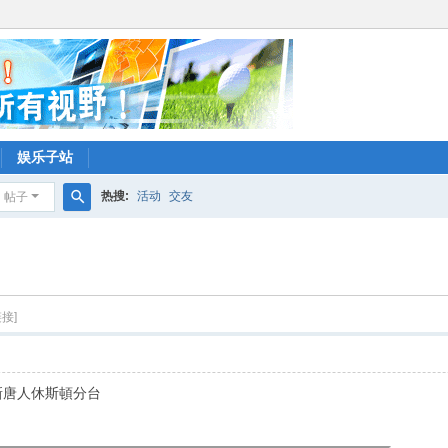
娱乐子站
热搜:
活动
交友
帖子
搜
饭
索
接]
n 新唐人休斯頓分台