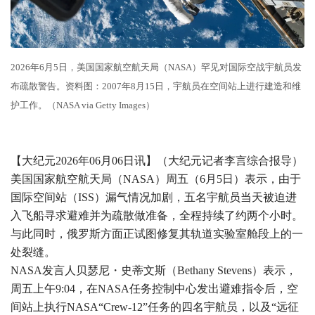
2026年6月5日，美国国家航空航天局（NASA）罕见对国际空战宇航员发
布疏散警告。资料图：2007年8月15日，宇航员在空间站上进行建造和维
护工作。（NASA via Getty Images）
【大纪元2026年06月06日讯】（大纪元记者李言综合报导）
美国国家航空航天局（NASA）周五（6月5日）表示，由于
国际空间站（ISS）漏气情况加剧，五名宇航员当天被迫进
入飞船寻求避难并为疏散做准备，全程持续了约两个小时。
与此同时，俄罗斯方面正试图修复其轨道实验室舱段上的一
处裂缝。
NASA发言人贝瑟尼・史蒂文斯（Bethany Stevens）表示，
周五上午9:04，在NASA任务控制中心发出避难指令后，空
间站上执行NASA“Crew-12”任务的四名宇航员，以及“远征