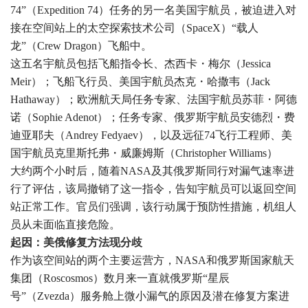
74”（Expedition 74）任务的另一名美国宇航员，被迫进入对
接在空间站上的太空探索技术公司（SpaceX）“载人
龙”（Crew Dragon）飞船中。
这五名宇航员包括飞船指令长、杰西卡・梅尔（Jessica
Meir）；飞船飞行员、美国宇航员杰克・哈撒韦（Jack
Hathaway）；欧洲航天局任务专家、法国宇航员苏菲・阿德
诺（Sophie Adenot）；任务专家、俄罗斯宇航员安德烈・费
迪亚耶夫（Andrey Fedyaev），以及远征74飞行工程师、美
国宇航员克里斯托弗・威廉姆斯（Christopher Williams）
大约两个小时后，随着NASA及其俄罗斯同行对漏气速率进
行了评估，该局撤销了这一指令，告知宇航员可以返回空间
站正常工作。官员们强调，该行动属于预防性措施，机组人
员从未面临直接危险。
起因：美俄修复方法现分歧
作为该空间站的两个主要运营方，NASA和俄罗斯国家航天
集团（Roscosmos）数月来一直就俄罗斯“星辰
号”（Zvezda）服务舱上微小漏气的原因及潜在修复方案进