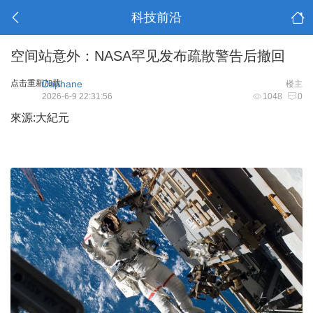
科技前沿
空间站意外：NASA罕见发布疏散警告后撤回
点击重新加载
Daphane
楼主
2026-6-9 22:31:56
1048
0
來源:大紀元