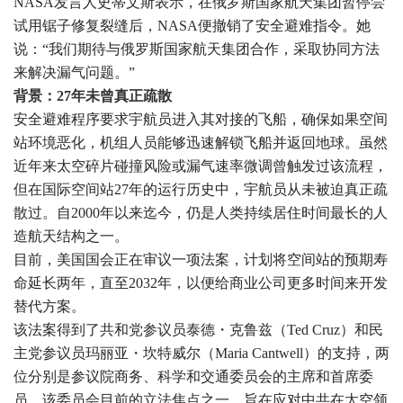
NASA发言人史蒂文斯表示，在俄罗斯国家航天集团暂停尝
试用锯子修复裂缝后，NASA便撤销了安全避难指令。她
说：“我们期待与俄罗斯国家航天集团合作，采取协同方法
来解决漏气问题。”
背景：27年未曾真正疏散
安全避难程序要求宇航员进入其对接的飞船，确保如果空间
站环境恶化，机组人员能够迅速解锁飞船并返回地球。虽然
近年来太空碎片碰撞风险或漏气速率微调曾触发过该流程，
但在国际空间站27年的运行历史中，宇航员从未被迫真正疏
散过。自2000年以来迄今，仍是人类持续居住时间最长的人
造航天结构之一。
目前，美国国会正在审议一项法案，计划将空间站的预期寿
命延长两年，直至2032年，以便给商业公司更多时间来开发
替代方案。
该法案得到了共和党参议员泰德・克鲁兹（Ted Cruz）和民
主党参议员玛丽亚・坎特威尔（Maria Cantwell）的支持，两
位分别是参议院商务、科学和交通委员会的主席和首席委
员。该委员会目前的立法焦点之一，旨在应对中共在太空领