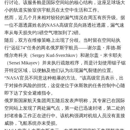
行讨论。该服务舱是国际空间站的核心结构，这座足球场大
小的轨道实验室供宇航员在太空中生活和工作。
然而，近几个月来相对较轻的漏气情况在周五有所升级。据
一位不愿透露姓名的NASA高级官员向路透社透露，漏气速
率从每天损失约1磅空气增加到了2磅。
随后，双方在维修策略上出现了分歧。当时留在空间站执
行“远征74”任务的两名俄罗斯宇航员——谢尔盖・库德-斯
维尔奇科夫（Sergey Kud-Sverchkov）和谢尔盖・米卡耶夫
（Sersei Mikayev）并未执行疏散程序，而是计划使用锯子锯
开特定区域，以便触及他们认为出现漏气裂缝的位置。
“NASA官员不同意这种粗暴的方法。”该高级官员表示，出
于对操作风险的担忧，这促使位于休斯敦的任务控制中心随
即下达了安全避难指令。
俄罗斯国家航天集团周五随后发表声明称，其专家已在国际
空间站上发现了两处漏气点，第一处已迅速封堵，第二处的
封堵准备工作正在进行中。该机构强调对机组人员没有直接
威胁，飞船系统亦未受损。