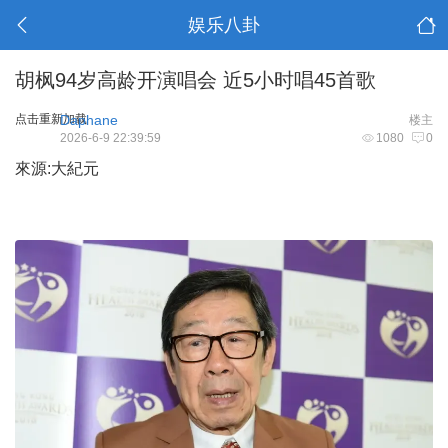
娱乐八卦
胡枫94岁高龄开演唱会 近5小时唱45首歌
点击重新加载
Daphane
楼主
2026-6-9 22:39:59
1080
0
來源:大紀元