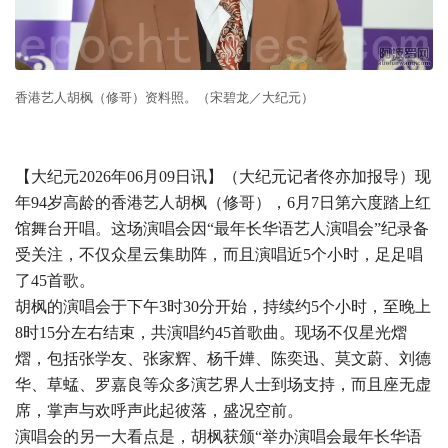
香港艺人胡枫（修哥）资料照。（宋碧龙／大纪元）
【大纪元2026年06月09日讯】（大纪元记者佟亦加报导）现
年94岁高龄的香港艺人胡枫（修哥），6月7日第六度踏上红
馆舞台开唱。这场演唱会因“最年长华语艺人演唱会”纪录备
受关注，不仅众星云集助阵，而且演唱近5个小时，足足唱
了45首歌。
胡枫的演唱会于下午3时30分开始，持续约5个小时，至晚上
8时15分左右结束，共演唱约45首歌曲。现场不仅星光熠
熠，包括张学友、张家辉、杨千嬅、陈奕迅、莫文蔚、刘德
华、草蜢、罗嘉良等众多演艺界人士到场支持，而且座无虚
席，掌声与欢呼声此起彼落，盛况空前。
演唱会的另一大看点是，胡枫获颁“举办演唱会最年长华语