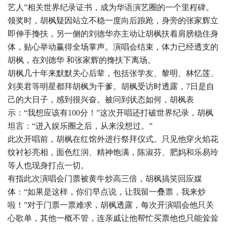
艺人”相关世界纪录证书，成为华语演艺圈的一个里程碑。
领奖时，胡枫疑因站立不稳一度向后踉跄，身旁的张家辉立
即伸手搀扶，另一侧的刘德华亦主动让胡枫扶着肩膀稳住身
体，贴心举动赢得全场掌声。演唱会结束，体力已经透支的
胡枫，在刘德华 和张家辉的搀扶下离场。
胡枫几十年来默默关心后辈，包括张学友、黎明、林忆莲、
刘美君等明星都拜胡枫为干爹。胡枫受访时透露，7日是自
己的大日子，感到很兴奋。被问到状态如何，胡枫表
示：“我想应该有100分！”这次开唱还打破世界纪录，胡枫
坦言：“进入娱乐圈之后，从来没想过。”
此次开唱前，胡枫在红馆外进行祭拜仪式。只见他穿火焰花
纹衬衫亮相，面色红润、精神饱满，陈淑芬、肥妈和乐易玲
等人也现身打点一切。
有指此次演唱会门票被黄牛炒高三倍，胡枫搞笑回应媒
体：“如果是这样，你们早点说，让我留一叠票，我来炒
啦！”对于门票一票难求，胡枫透露，每次开演唱会他只关
心歌单，其他一概不管，连亲戚让他帮忙买票他也只能耸耸