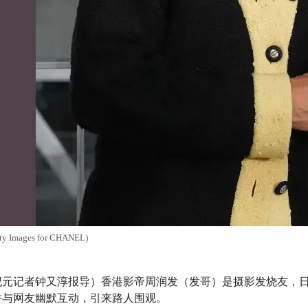
mages for CHANEL)
大纪元记者钟又淳报导）香港影帝周润发（发哥）是摄影发烧友，日前
并与网友幽默互动，引来路人围观。