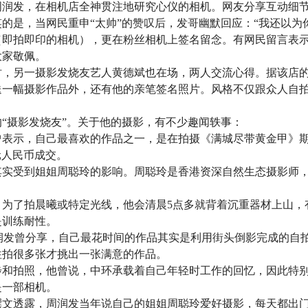
润发，在相机店全神贯注地研究心仪的相机。网友分享互动细节
的是，当网民重申“太帅”的赞叹后，发哥幽默回应：“我还以为
（即拍即印的相机），更在粉丝相机上签名留念。有网民留言表
大家敬佩。
时，另一摄影发烧友艺人黄德斌也在场，两人交流心得。据该店
送一幅摄影作品外，还有他的亲笔签名照片。风格不仅跟众人自
“摄影发烧友”。关于他的摄影，有不少趣闻轶事：
时曾表示，自己最喜欢的作品之一，是在拍摄《满城尽带黄金甲》
元人民币成交。
其实受到姐姐周聪玲的影响。周聪玲是香港资深自然生态摄影师
。为了拍晨曦或特定光线，他会清晨5点多就背着沉重器材上山，
是训练耐性。
上，周润发曾分享，自己最花时间的作品其实是利用街头倒影完成的
往拍很多张才挑出一张满意的作品。
步和拍照，他曾说，中环承载着自己年轻时工作的回忆，因此特
是一部相机。
撰文透露，周润发当年说自己的姐姐周聪玲爱好摄影，每天都出