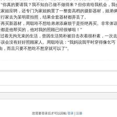
“你真的要请我？我不知自己做不做得来？但你肯给我机会，我
意家姐应聘，还专门为家姐购置了一整套高档的摄影器材，姐弟
着行家去为某明星拍照，结果全套器材都弄丢了。
要再买新器材，周聪玲不想给弟弟添麻烦于是拒绝再买。非常体谅
都是他帮买的，他对我的照顾已经很够啦！”
”过着无拘无束的生活，曾因生活简朴被目击衣着很朴素，一次
误会没有好好照顾家人。周聪玲说：“我妈说我平时穿得像乞丐
由，而且只要不愁吃不愁穿就可以了”。
您需要登录后才可以回帖
登录
|
注册