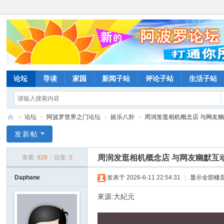
论坛
导读
家园
新闻子站
评论子站
生活子站
»
论坛
›
阿波罗世界之门论坛
›
娱乐八卦
›
周润发逛相机概念店 与网友幽默
阿
发新帖
波
周润发逛相机概念店 与网友幽默互
查看:
928
|
回复:
0
罗
网
Daphane
发表于 2026-6-11 22:54:31
|
显示全部楼
论
來源:大紀元
坛