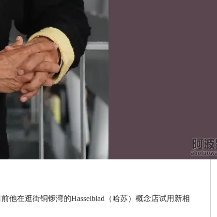
他在逛街铜锣湾的Hasselblad（哈苏）概念店试用新相