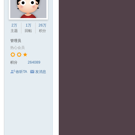
2万
1万
26万
主题
回帖
积分
管理员
热心会员
积分
264089
收听TA
发消息