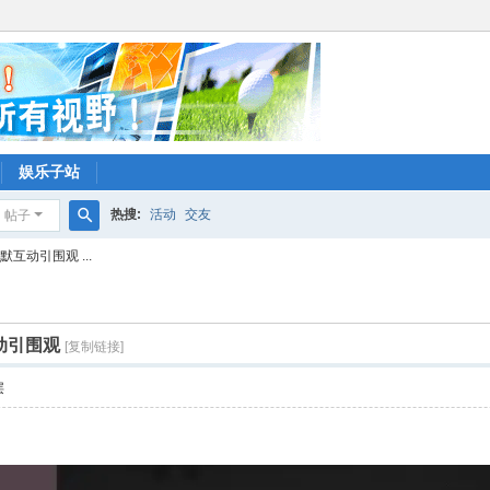
娱乐子站
热搜:
活动
交友
帖子
搜
互动引围观 ...
索
动引围观
[复制链接]
层