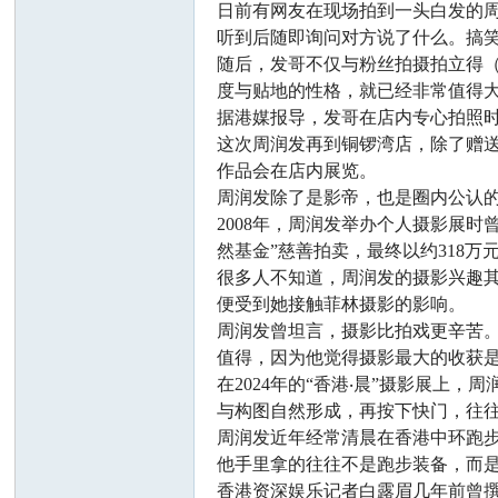
日前有网友在现场拍到一头白发的周
听到后随即询问对方说了什么。搞笑
随后，发哥不仅与粉丝拍摄拍立得
度与贴地的性格，就已经非常值得
据港媒报导，发哥在店内专心拍照
这次周润发再到铜锣湾店，除了赠
作品会在店内展览。
周润发除了是影帝，也是圈内公认的
2008年，周润发举办个人摄影展
然基金”慈善拍卖，最终以约318万
很多人不知道，周润发的摄影兴趣
便受到她接触菲林摄影的影响。
周润发曾坦言，摄影比拍戏更辛苦
值得，因为他觉得摄影最大的收获
在2024年的“香港‧晨”摄影展
与构图自然形成，再按下快门，往
周润发近年经常清晨在香港中环跑
他手里拿的往往不是跑步装备，而
香港资深娱乐记者白露眉几年前曾