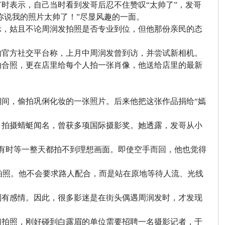
时表示，自己当时看到发哥后忍不住赞叹“太帅了”，发哥
你说我的照片太帅了！”尽显风趣的一面。
示，姑且不论周润发拍照是否专业到位，但他那份亲民的态
的官方社交平台称，上月中周润发曾到访，并尝试新相机。
拍合照，更在店里给每个人拍一张肖像，他送给店里的最新
期间，偷拍巩俐化妆的一张照片。后来他把这张作品捐给“嫣
，拍摄蜻蜓闻名，曾获多项国际摄影奖。她透露，发哥从小
有时等一整天都拍不到理想画面。即使空手而回，他也觉得
自拍照。他不会要求路人配合，而是站在原地等待人流、光线
别有感情。因此，很多影迷是在街头偶遇周润发时，才发现
门拍照，刚好碰到白露眉的单位需要招聘一名摄影记者，于