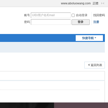
www.aboluowang.com
正體
切
换
账号
自动登录
找回密码
到
窄
密码
注册
登录
版
快捷导航
返回列表