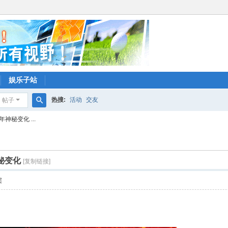
娱乐子站
热搜:
活动
交友
帖子
搜
神秘变化 ...
索
秘变化
[复制链接]
层