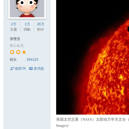
2万
1万
26万
主题
回帖
积分
管理员
热心会员
积分
264110
收听TA
发消息
美国太空总署（NASA）太阳动力学天文台（Solar D
Images)