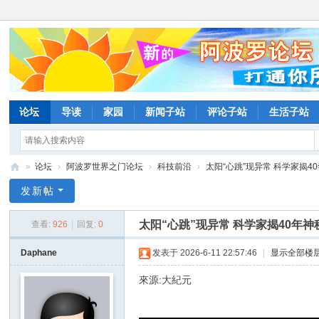
论坛
导读
家园
新闻子站
评论子站
生活子站
»
论坛
›
阿波罗世界之门论坛
›
科技前沿
›
太阳“心跳”现异常 科学家揭40年
阿
发新帖
波
太阳“心跳”现异常 科学家揭40年神
查看:
926
|
回复:
0
罗
网
Daphane
发表于 2026-6-11 22:57:46
|
显示全部楼
论
來源:大紀元
坛