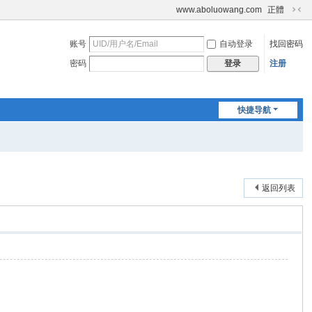
www.aboluowang.com
正體
切
换
账号
自动登录
找回密码
到
窄
密码
注册
登录
版
快捷导航
返回列表