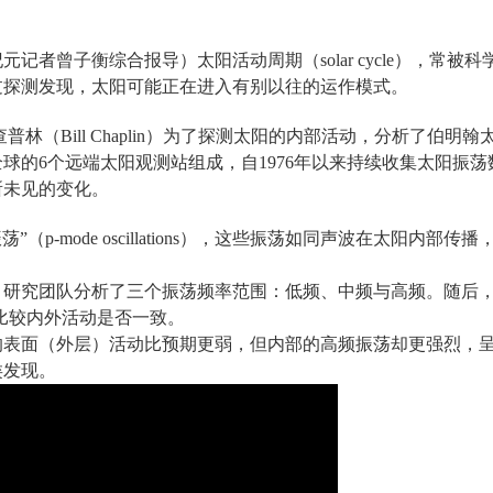
纪元记者曾子衡综合报导）太阳活动周期（solar cycle），常被科学
过探测发现，太阳可能正在进入有别以往的运作模式。
ll Chaplin）为了探测太阳的内部活动，分析了伯明翰太阳振荡网络（Birm
全球的6个远端太阳观测站组成，自1976年以来持续收集太阳振荡数
了前所未见的变化。
（p-mode oscillations），这些振荡如同声波在太阳内
，研究团队分析了三个振荡频率范围：低频、中频与高频。随后，
，比较内外活动是否一致。
的表面（外层）活动比预期更弱，但内部的高频振荡却更强烈，
类发现。