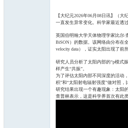
【大纪元2026年06月08日讯】（大
一直发生异常变化。科学家最近透
英国伯明翰大学天体物理学家比尔‧查普林（Bi
BiSON）的数据。该网络由分布在
velocity data），证实太阳出现
研究人员分析了太阳内部的“p模式振荡”
样产生“共振”。
为了评估太阳内部不同深度的活动
积”和“太阳射电辐射强度”做对照
研究结果出现一个有趣现象：太阳
查普林表示，这是科学界首次有此