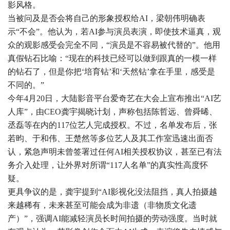
影风格。
当被问及是否会将自己的形象授权给AI，梁朝伟明确表
示“不会”。他认为，若AI参与演员表演，即使技术逼真，观
众的观影感受会完全不同，“演员是不容易被代替的”。他用
真假钻石比喻：“现在的科技已经可以做到跟真的一模一样
的钻石了，但是你把‘培育钻’和‘天然钻’拿在手里，感受是
不同的。”
今年4月20日，大陆影音平台爱奇艺在大会上宣布推出“AI艺
人库”，由CEO龚宇揭晓计划，声称包括陈哲远、曾舜晞、
丞磊等在内的117位艺人完成授权。不过，名单发布后，张
若昀、于和伟、王楚然等多位艺人及其工作室迅速出面否
认，紧急声明未曾签署过任何AI相关授权协议，甚至已有法
务介入处理，让外界对所谓“117人名单”的真实性高度怀
疑。
更具争议的是，龚宇提到“AI影视化没法阻挡，真人拍摄越
来越稀有，未来甚至可能会成为非遗（非物质文化遗
产）”，强调AI能减轻演员长时间拍摄的劳动强度。当时就