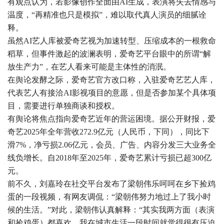
有观点认为，若影像创作全面由AI生成，表演将失去情感与
温度，“再精准也只是模拟”，难以取代真人演员的细腻诠
释。
虽然AI艺人库被爱奇艺视为加速转型、压缩成本的一根救命
稻草，但事件激起的波澜表明，爱奇艺平台眼中的所谓“解
放生产力”，在艺人看来可能是主体性的消泯。
在舆论发酵之际，爱奇艺官方改口称，入驻爱奇艺艺人库，
代表艺人有接洽AI影视项目的意愿，但是否参加某个具体项
目，需要进行单独商谈和授权。
有舆论将焦点指向爱奇艺近年的营运困境。据公开财报，爱
奇艺2025年全年营收272.9亿元（人民币，下同），同比下
滑7%，净亏损2.06亿元，会员、广告、内容分发三大业务全
线负增长。自2018年至2025年，爱奇艺累计亏损已超300亿
元。
前不久，刘嘉玲在社交平台发布了梁朝伟乐呵呵在乡下捡鸡
蛋的一段视频，有网友调侃：“梁朝伟努力地过上了我小时
候的生活。”对此，梁朝伟认真解释：“其实我两方面（表演
和捡鸡蛋）都喜欢。我在城市生活一段时间就觉得很有压迫