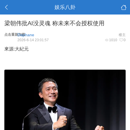
娱乐八卦
梁朝伟批AI没灵魂 称未来不会授权使用
点击重新加载
Daphane
楼主
2026-6-14 23:01:57
1010
0
來源:大紀元