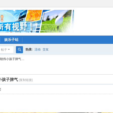
娱乐子站
热搜:
活动
交友
帖子
搜
伟小孩子脾气 ...
索
小孩子脾气
[复制链接]
层