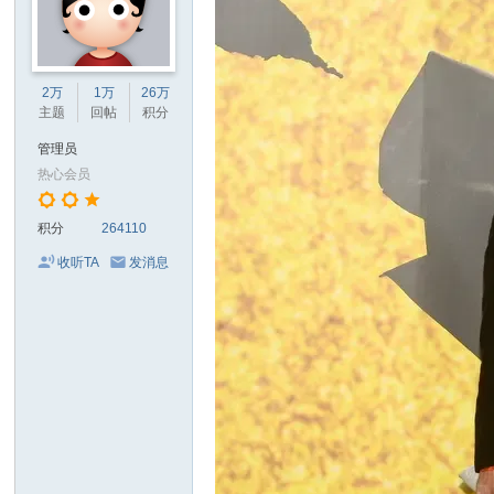
2万
1万
26万
主题
回帖
积分
管理员
热心会员
积分
264110
收听TA
发消息