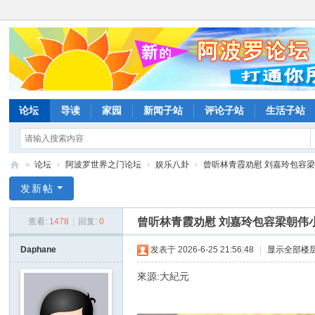
论坛
导读
家园
新闻子站
评论子站
生活子站
»
论坛
›
阿波罗世界之门论坛
›
娱乐八卦
›
曾听林青霞劝慰 刘嘉玲包容梁朝
阿
发新帖
波
曾听林青霞劝慰 刘嘉玲包容梁朝伟
查看:
1478
|
回复:
0
罗
网
Daphane
发表于 2026-6-25 21:56:48
|
显示全部楼
论
來源:大紀元
坛