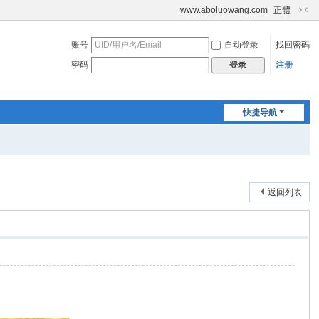
www.aboluowang.com
正體
切
换
账号
自动登录
找回密码
到
窄
密码
注册
登录
版
快捷导航
返回列表