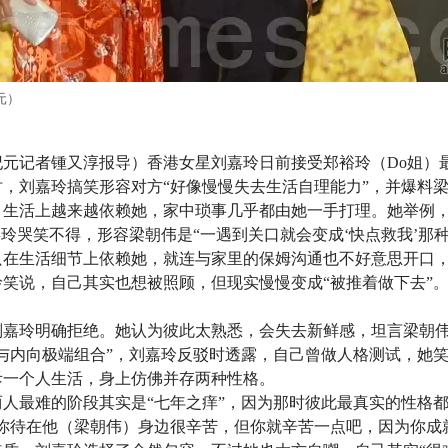
元）
大纪元记者锺又淳报导）香港女星刘嘉玲日前接受郑裕玲（Do姐）最新
，刘嘉玲搞笑形容对方“好像慢慢失去生活自理能力”，并爆料
，生活上越来越依赖她，家中琐事几乎都由她一手打理。她举例
嘉玲哭笑不得，形容梁朝伟是“一遇到关口就会变成‘快点救我’那种
只在生活细节上依赖她，就连与家里的保姆沟通也不好意思开口
笑说，自己其实也想被照顾，但现实慢慢变成“被推着做下去”
嘉玲明确拒绝。她认为彼此太熟悉，会失去新鲜感，坦言梁朝伟
与内向极端组合”，刘嘉玲反驳时透露，自己曾做人格测试，她笑
斥一个人生活，身上仿佛并存两种性格。
人最难的阶段其实是“七年之痒”，因为那时彼此最真实的性格
你待在他（梁朝伟）身边很辛苦，但你就辛苦一点吧，因为你成