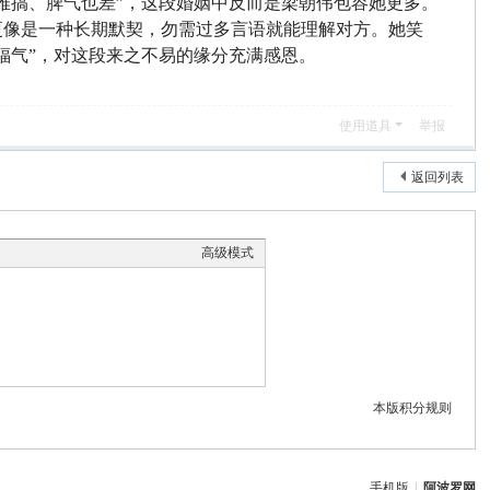
难搞、脾气也差”，这段婚姻中反而是梁朝伟包容她更多。
更像是一种长期默契，勿需过多言语就能理解对方。她笑
福气”，对这段来之不易的缘分充满感恩。
使用道具
举报
返回列表
高级模式
本版积分规则
手机版
|
阿波罗网