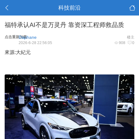
科技前沿
福特承认AI不是万灵丹 靠资深工程师救品质
点击重新加载
Daphane
楼主
2026-6-28 22:56:05
908
0
來源:大紀元