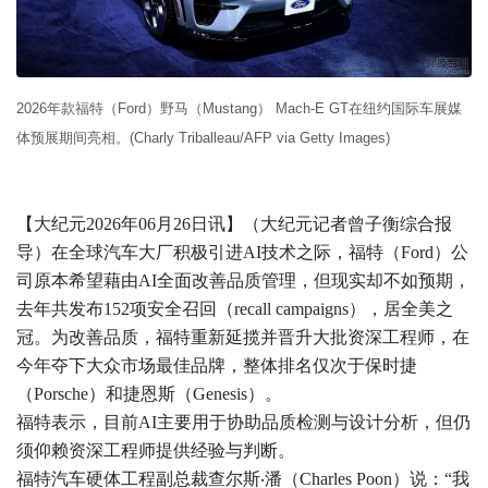
2026年款福特（Ford）野马（Mustang） Mach-E GT在纽约国际车展媒
体预展期间亮相。(Charly Triballeau/AFP via Getty Images)
【大纪元2026年06月26日讯】（大纪元记者曾子衡综合报
导）在全球汽车大厂积极引进AI技术之际，福特（Ford）公
司原本希望藉由AI全面改善品质管理，但现实却不如预期，
去年共发布152项安全召回（recall campaigns），居全美之
冠。为改善品质，福特重新延揽并晋升大批资深工程师，在
今年夺下大众市场最佳品牌，整体排名仅次于保时捷
（Porsche）和捷恩斯（Genesis）。
福特表示，目前AI主要用于协助品质检测与设计分析，但仍
须仰赖资深工程师提供经验与判断。
福特汽车硬体工程副总裁查尔斯‧潘（Charles Poon）说：“我