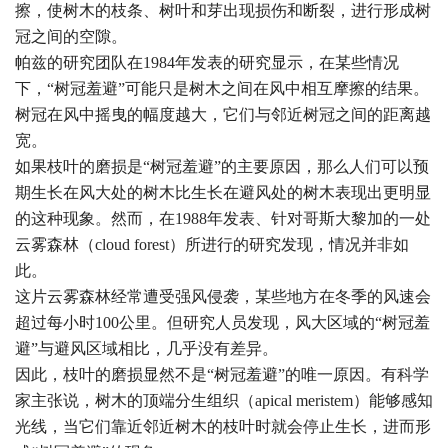
擦，使树木的枝条、树叶和芽出现损伤和断裂，进行形成树
冠之间的空隙。
帕兹的研究团队在1984年发表的研究显示，在某些情况
下，“树冠羞避”可能只是树木之间在风中相互摩擦的结果。
树冠在风中摇曳的幅度越大，它们与邻近树冠之间的距离越
宽。
如果枝叶的磨损是“树冠羞避”的主要原因，那么人们可以预
期生长在风大处的树木比生长在避风处的树木表现出更明显
的这种现象。然而，在1988年发表、针对哥斯大黎加的一处
云雾森林（cloud forest）所进行的研究发现，情况并非如
此。
这片云雾森林经常遭受强风侵袭，某些地方在冬季的风速会
超过每小时100公里。但研究人员发现，风大区域的“树冠羞
避”与避风区域相比，几乎没有差异。
因此，枝叶的磨损显然不是“树冠羞避”的唯一原因。有科学
家主张说，树木的顶端分生组织（apical meristem）能够感知
光线，当它们靠近邻近树木的枝叶时就会停止生长，进而形