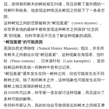
冠，使得相邻树木的树枝相互纠缠，而且折断了最外围的一
些树叶和枝条。他发现这种情况在树冠之间留下了一条条空
隙。
这种树冠之间的空隙被称为“树冠羞避”（crown shyness）。
在世界各地的森林中都有发现这种树木之间保持“社交距
离”的现象。但科学家还不完全了解这种现象的成因。
“树冠羞避”的可能原因
英国自然史博物馆（Natural History Museum）指出，并非所
有树木之间都会出现“树冠羞避”。这种现象在海茄苳、扭叶
松（Pinus contorta）、日本落叶松（Larix kaempferi）、某些
桉树品种和其他一些树种中曾有过记录。
“树冠羞避”通常发生在同一树种之间，但也可能发生在不同
树种之间。除了相邻树木之外，这种现象也可能发生在同一
棵树上独立摇摆的树枝之间。
自1920年代以来，科学家一直在探讨这种现象，而且提出了
多种可能的解释。
有些科学家认为，风的吹动会导致很靠近的树木之间相互摩