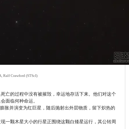
rawford (STScI)
恒星死亡的过程中没有被摧毁，幸运地存活下来。他们对这个
星会面临何种命运。
剧膨胀并演变为红巨星，随后抛射出外层物质，留下炽热的
发现一颗木星大小的行星正围绕这颗白矮星运行，其公转周