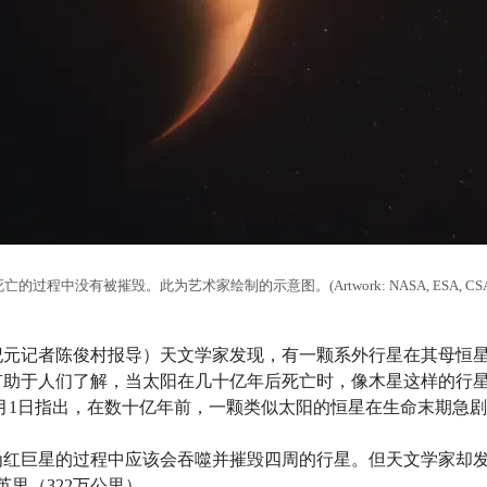
中没有被摧毁。此为艺术家绘制的示意图。(Artwork: NASA, ESA, CSA, Ralf C
】（大纪元记者陈俊村报导）天文学家发现，有一颗系外行星在其母
有助于人们了解，当太阳在几十亿年后死亡时，像木星这样的行
7月1日指出，在数十亿年前，一颗类似太阳的恒星在生命末期急
为红巨星的过程中应该会吞噬并摧毁四周的行星。但天文学家却
英里（322万公里）。