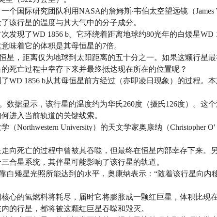
研究团队利用NASA的詹姆斯‧韦伯太空望远镜（James Webb Sp
量了该行星的温度与其大气中的分子成分。
次发现了WD 1856 b。它环绕着距离地球约80光年的白矮星WD
意味着它的体积是其母恒星的7倍。
靠近其母恒星，距离仅为地球到太阳距离的五十分之一。如果这颗行
星的死亡过程中幸存下来并最终抵达现在所在的位置呢？
了WD 1856 b从其母恒星前方经过（亦即凌日现象）的过程
的温度。数据显示，该行星的温度约为华氏260度（摄氏126度）
如何进入当前轨道的关键线索。
hwestern University）的天文学家奥康纳（Christopher
星走向死亡的过程中曾被其吞噬，但最终在恒星内部幸存下来。
个三合星系统，其伴星可能影响了该行星的轨道。
远高于仅靠白矮星光照所能达到的水平，奥康纳表示：“随着该行星
阳核心的氢燃料将耗尽，届时它将膨胀成一颗红巨星，体积比现在
在内的行星，都将被这颗红巨星吞噬和毁灭。