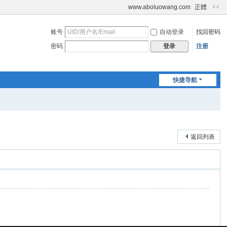
www.aboluowang.com
正體
切
换
账号
自动登录
找回密码
到
窄
密码
注册
登录
版
快捷导航
返回列表