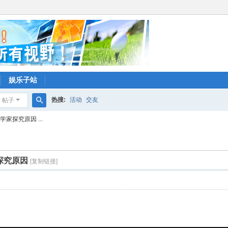
娱乐子站
热搜:
活动
交友
帖子
搜
家探究原因 ...
索
探究原因
[复制链接]