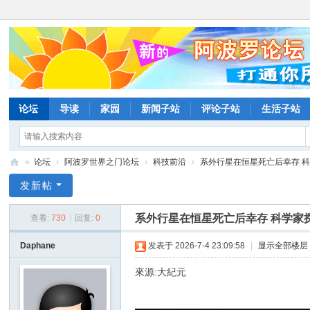
论坛
导读
家园
新闻子站
评论子站
生活子站
»
论坛
›
阿波罗世界之门论坛
›
科技前沿
›
系外行星在恒星死亡后幸存 科学
阿
发新帖
波
系外行星在恒星死亡后幸存 科学家
查看:
730
|
回复:
0
罗
网
Daphane
发表于 2026-7-4 23:09:58
|
显示全部楼层
论
來源:大紀元
坛