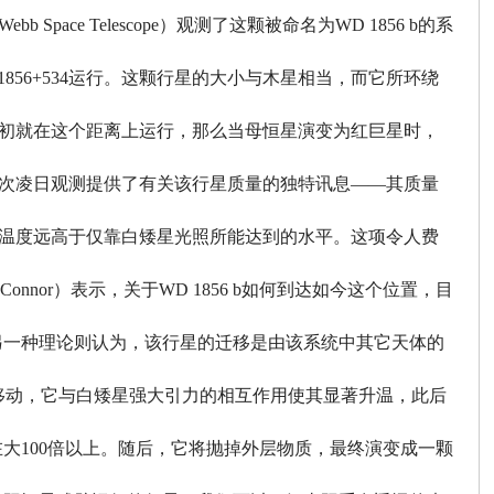
ace Telescope）观测了这颗被命名为WD 1856 b的系
 1856+534运行。这颗行星的大小与木星相当，而它所环绕
星最初就在这个距离上运行，那么当母恒星演变为红巨星时，
。本次凌日观测提供了有关该行星质量的独特讯息——其质量
。这个温度远高于仅靠白矮星光照所能达到的水平。这项令人费
 O' Connor）表示，关于WD 1856 b如何到达如今这个位置，目
另一种理论则认为，该行星的迁移是由该系统中其它天体的
向内移动，它与白矮星强大引力的相互作用使其显著升温，此后
大100倍以上。随后，它将抛掉外层物质，最终演变成一颗