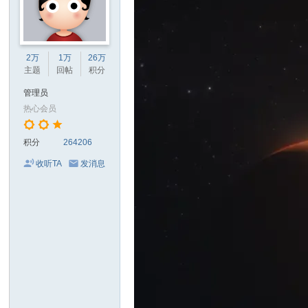
2万
1万
26万
主题
回帖
积分
管理员
热心会员
积分
264206
收听TA
发消息