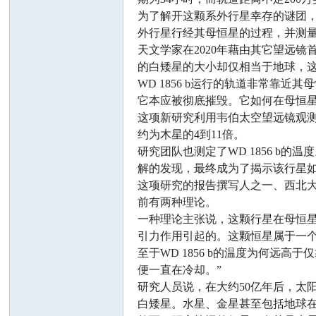
为了解开这颗系外行星幸存的谜团，一个国际
外行星行经其母恒星的过程，并测
天文学家在2020年藉由其它望远镜首
的白矮星的大小却仅相当于地球，这
WD 1856 b运行的轨道非常
它本应被彻底摧毁。它如何在母恒
这项新研究利用韦伯太空望远镜观测
约为木星的4到11倍。
研究团队也测定了WD 1856 b
解的发现，最终成为了揭示该行星
这项研究的报告撰写人之一、西北大学（Nort
前有两种理论。
一种理论主张说，这颗行星在母恒
引力作用引起的。这颗恒星属于一
至于WD 1856 b的温度为何
便一直在冷却。”
研究人员说，在大约50亿年后，太
白矮星。水星、金星甚至包括地球