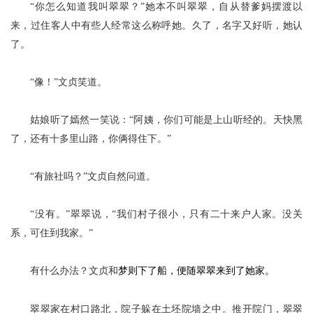
“你怎么知道我叫翠翠？”她本不叫翠翠，自从替爹妈摆渡以
来，过住客人中有些人经常这么称呼她。久了，名字又好听，她认
了。
“像！”文贞笑道。
姑娘听了嫣然一笑说：
“阿姨，你们可能是上山听经的。天快黑
了，还有十多里山路，你俩得住下。”
“有旅社吗？”文贞自然问道。
“没有。”翠翠说，“我们村子很小，只有二十来户人家。没关
系，可住到我家。”
有什么办法？文贞和
梦则下了船，便随翠翠来到了她家。
翠翠家在村口路北，院子躲在土坯院墙之中。推开院门，翠翠