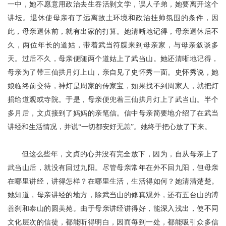
一中，她不愿意用政治去生吞活剝文学，误人子弟，她要离开这个
讲坛。退休使母亲有了远离故土环境和政治挂帅氛围的条件，因
此，母亲退休前，就有出家的打算。她清晰地记得，母亲退休后不
久，两位年长的道姑，带着武当符牒来到母亲家，与母亲叙谈多
天。过后不久，母亲便随两个道姑上了武当山。她还清晰地记得，
母亲为了带三仙拱月灯上山，亲自见了史怀秀一面。史怀秀说，她
娘临终前交待，神灯是周家的传家宝，如果找不到周家人，就把灯
捐给道观或寺院。于是，母亲便兜着三仙拱月灯上了武当山。半个
多月后，文贞接到了妈妈的亲笔信。信中母亲简要地介绍了在武当
讲经和生活情况，并说
“一切都安好无恙”。她终于把心放了下来。
但这么些年，文贞的心并没有完全放下，因为，自从母亲上了
武当
山
后，就没有回过九阳
。
尽管母亲常年在外不回九阳，但母亲
在哪里讲经，讲得怎样？在哪里生活，生活得如何？她清清楚楚。
她知道，母亲讲经的地方，除武当山的修真观外，还有五台山的溥
善刹和泰山的圆美苑。由于母亲讲经讲得好，能深入浅出，使不同
文化层次的信徒，都能听得明白，因而每到一处，都能吸引众多信