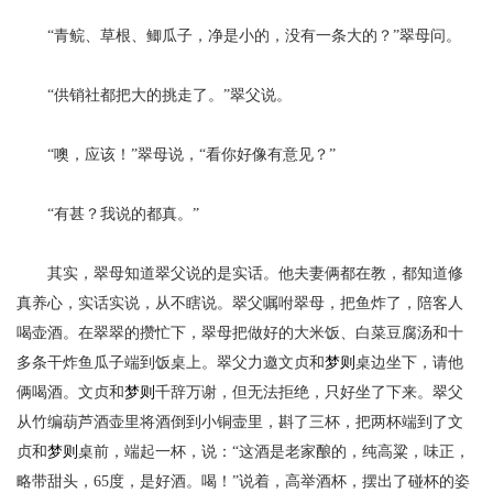
“青鲩、草根、鲫瓜子，净是小的，没有一条大的？”翠母问。
“供销社都把大的挑走了。”翠父说。
“噢，应该！”翠母说，“看你好像有意见？”
“有甚？我说的都真。”
其实，翠母知道翠父说的是实话。他夫妻俩都在教，都知道修
真养心，实话实说，从不瞎说。翠父嘱咐翠母，把鱼炸了，陪客人
喝壶酒。在翠翠的攒忙下，翠母把做好的大米饭、白菜豆腐汤和十
多条干炸鱼瓜子端到饭桌上。翠父力邀
文贞和
梦则
桌边坐下，请他
俩喝酒。
文贞和
梦则
千辞万谢，但无法拒绝，只好坐了下来。翠父
从竹编葫芦酒壶里将酒倒到小铜壸里，斟了三杯，把两杯端到了
文
贞和
梦则
桌前，端起一杯，说：
“这酒是老家酿的，纯高粱，味正，
略带甜头，65度，是好酒。喝！”说着，高举酒杯，摆出了碰杯的姿