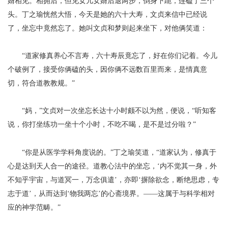
婿相见。相拥后，但见女儿女婿后退两步，倒身下跪，连磕了三个
头。丁之瑜恍然大悟，今天是她的六十大寿，文贞来信中已经说
了，坐忘中竟然忘了。她叫文贞和梦则起来坐下，对他俩笑道：
“道家修真养心不言寿，六十寿辰竟忘了，好在你们记着。今儿
个破例了，接受你俩磕的头，因你俩不远数百里而来，是情真意
切，符合道教教规。”
“妈，”文贞对一次坐忘长达十小时颇不以为然，便说，“听知客
说，你打坐练功一坐十个小时，不吃不喝，是不是过分啦？”
“你是从医学学科角度说的。”丁之瑜笑道，“道家认为，修真于
心是达到天人合一的途径。道教心法中的坐忘，‘内不觉其一身，外
不知乎宇宙，与道冥一，万念俱遣’，亦即‘摒除欲念，断绝思虑，专
志于道’，从而达到‘物我两忘’的心斋境界。——这属于与科学相对
应的神学范畴。”