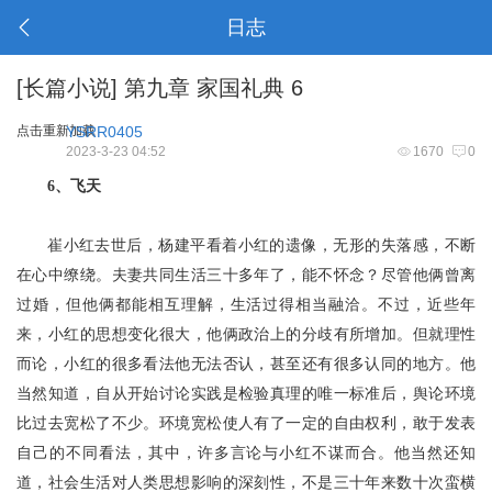
日志
[
长篇小说
]
第九章 家国礼典 6
点击重新加载
YSRR0405
2023-3-23 04:52
1670
0
6、飞天
崔小红去世后，杨建平看着小红的遗像，无形的失落感，不断
在心中缭绕。夫妻共同生活三十多年了，能不怀念？尽管他俩曾离
过婚，但他俩都能相互理解，生活过得相当融洽。不过，近些年
来，小红的思想变化很大，他俩政治上的分歧有所增加。但就理性
而论，小红的很多看法他无法否认，甚至还有很多认同的地方。他
当然知道，自从开始讨论实践是检验真理的唯一标准后，舆论环境
比过去宽松了不少。环境宽松使人有了一定的自由权利，敢于发表
自己的不同看法，其中，许多言论与小红不谋而合。他当然还知
道，社会生活对人类思想影响的深刻性，不是三十年来数十次蛮横