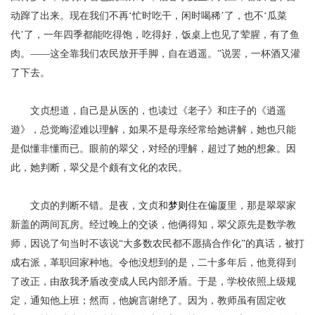
动蹿了出来。现在我们不再‘忙时吃干，闲时喝稀’了，也不‘瓜菜
代’了，一年四季都能吃得饱，吃得好，饭桌上也见了荤腥，有了鱼
肉。——这全靠我们农民放开手脚，自在逍遥。”说罢，一杯酒又灌
了下去。
文贞想道，自己是从医的，也读过《老子》和庄子的《逍遥
遊》，总觉晦涩难以理解，如果不是母亲经常给她讲解，她也只能
是似懂非懂而已。眼前的翠父，对经的理解，超过了她的想象。因
此，她判断，翠父是个颇有文化的农民。
文贞的判断不错。是夜，
文贞和
梦则
住在偏厦里，那是翠翠家
新盖的两间瓦房。经过晚上的交谈，他俩得知，翠父原先是数学教
师，因说了句当时不该说
“大多数农民都不愿搞合作化”的真话，被打
成右派，革职回家种地。令他没想到的是，二十多年后，他竟得到
了改正，由敌我矛盾改变成人民内部矛盾。于是，学校依照上级规
定，通知他上班；然而，他婉言谢绝了。因为，教师虽有固定收