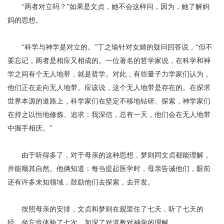
“两者对立吗？”如果是文贞，她不会这样问，因为，她了解妈
妈的思想。
“科学与神学是对立的。”丁之瑜针对女婿的疑问回答说，“但不
要忘记，两者是相应又相成的。一位著名的哲学家说，在科学和神
学之间有个无人地带，就是哲学。
对此，有些量子力学家们认为，
他们正在走向无人地带。
应该说，这个无人地带是存在的。在
探求
世界本源
的道路上，科学家们在坚定不移地钻研、探索，神学家们
在持之以恒地修炼、追求；我深信，总有一天，他们会在无人地带
中握手相庆。
”
由于听得多了，对于母亲的这种思想，梦则同文贞都能理解，
并能顺其自然。他俩知道：每当提起医学时，母亲告诫他们，眼前
还有许多未知领域，鼓励他们
去探索，去开发。
按照母亲的安排，文贞和梦则在观里住了七天，听了七天的
经，坐忘也体验了七次，加深了对道教对神学的理解。