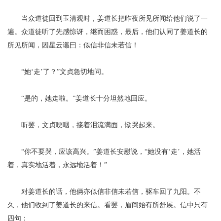
当众道徒回到玉清观时，姜道长把昨夜所见所闻给他们说了一
遍。众道徒听了先感惊讶，继而困惑，最后，他们认同了姜道长的
所见所闻，因星云谶曰：似信非信未若信！
“她‘走’了？”文贞急切地问。
“是的，她走啦。”姜道长十分坦然地回应。
听罢，文贞哽咽，接着泪流满面，恸哭起来。
“你不要哭，应该高兴。”姜道长安慰说，“她没有‘走’，她活
着，真实地活着，永远地活着！”
对姜道长的话，他俩亦似信非信未若信，驱车回了九阳。不
久，他们收到了姜道长的来信。看罢，眉间始有所舒展。信中只有
四句：