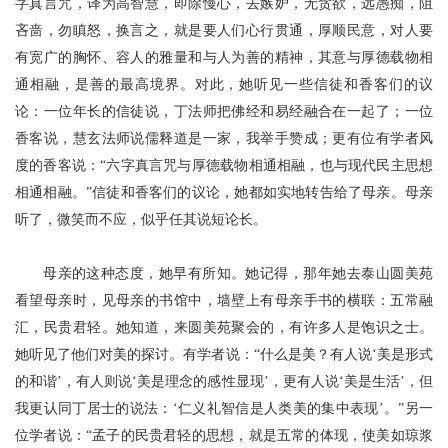
字真言咒，译为高智慧，即除慢心，去嫉妒，无贪欲，远愚痴，阻
吝啬，勿瞋怒，换言之，就是要人们心行贯通，厚顺民意，对人要
有宽广的胸怀、容人的雅量和与人为善的精神，其意与厚德载物相
通相融，是善的最高境界。对此，她听见一些信徒和香客们的议
论：一位年长的信徒说，丁法师把佛经和易经融合在一起了；一位
香客说，慧玄法师说儒释道是一家，我举手赞成；更有位有学者风
度的香客说：“六字真言咒与厚德载物相通相融，也与现代民主思想
相通相融。”信徒和香客们的议论，她都如实地转告给了母亲。母亲
听了
，微笑而不应，似乎任其说短论长。
母亲的这种态度，她早有所知。她记得，那年她去泰山圆美苑
看望母亲时，见母亲的书馆中，墙壁上有母亲手书的横联：五常融
汇，民贵君轻。她知道，来圆美苑聚会的，有许多人是饱识之士。
她听见了他们对美的探讨。有学者说：
“什么是美？有人说‘美是形式
的和谐’，有人则说‘美是理念的感性显现’，更有人说‘美是生活’，但
我更认同丁居士的说法：‘仁义礼智信是人类美的集中表现’。”另一
位学者说：“孟子的民贵君轻的思想，就是五常的体现，使美如
琼浆