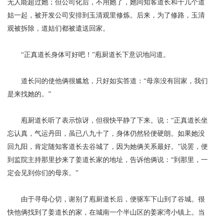
无人能超过她；但公司化后，不用她了，她同
知客道长
和
十几个道
姑一起，被开发公司安排到玉清观里修炼。后来，为了修路，玉清
观被拆除，道姑们都被遣送回家。
“正真道长身体可好吧！”庖厨道长下意识地问道。
道长问的使他俩很尴尬，只好如实答道：
“母亲没有回家，我们
是来找她的。”
庖厨道长听了表示惊讶，但很快平静了下来。说：
“正真道长坐
忘认真，气运丹田，虽已八九十了，身体仍然轻便硬朗。如果她没
回九阳，肯定随知客道长去谷城了，因为她俩关系最好。”说罢，便
到监院主持那里抄来了姜道长家的地址，告诉他俩说：“到那里，一
定会见到你们的母亲。”
由于寻母心切，谢别了庖厨道长后，便驱车下山到了谷城。很
快他俩找到了姜道长的家，在城南一个半山区的姜家湾小镇上。当