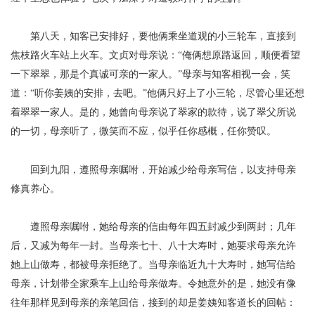
第八天，
知客已安排好，要他俩乘坐道观的小三轮车，直接到
焦枝路火车站上火车。文贞对母亲说：
“俺俩想原路返回，顺便看望
一下翠翠，那是个真诚可亲的一家人。”母亲与知客相视一会，笑
道：“听你姜姨的安排，去吧。”他俩只好上了小三轮，尽管心里还想
着翠翠一家人。是的，她曾向母亲说了翠家的款待，说了翠父所说
的一切，
母亲听了
，微笑而不应，似乎任
你
感概，任你赞叹。
回到九阳，遵照母亲嘱咐，开始减少给母亲写信，以支持母亲
修真养心。
遵照母亲嘱咐
，她给母亲的信由每年四五封减少到两封；几年
后，又减为每年一封。当母亲七十
、
八十大寿时，她要求母亲允许
她上山做寿，都被母亲拒绝了。当母亲临近九十大寿时，她写信给
母亲，计划带全家乘车上山给母亲做寿。令她意外的是，她没有像
往年那样见到母亲的亲笔回信，接到的却是姜姨知客道长的回帖：