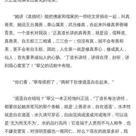
人正是他俩登山要见的母亲。
“她讲《道德经》能把佛家和儒家的一些经文穿插在一起，叫真
善美。她说
五台
属
善
，泰山属
美
，
武当
修
真
，合起来叫修真养善哺
育美。一个道长对我说：
‘正真道长讲的真善美，就是说，儒释道、
真善美、自主权三三相通，三三合一；但没有真，就不会有善和
美，更不会有自主权。因此，人生第一就是修真养心，修成真人，
仙人，首先要养成仙人的心肠。’丁道长讲经，讲得在理，好听，讲
到我心窝里了！”翠父的话粗中有细。
“你们看，”翠母搭腔了，“两杯下肚便逍遥自在起来。”
“逍遥自在错啦？”翠父一本正经地纠正说，“丁道长每次讲经，
都要挂起她亲笔写的那个条幅，就是‘上善若水，自在逍遥’。水本性
就是自在逍遥：水久滴可穿石，自由流淌成溪成河成海洋，可以说
是‘无为而无不为’。水的品行高尚：它造福于人类而不与人相争，也
不嫌贫爱富，对强弱贵贱也一视同仁。对么？现在的政策多好，我