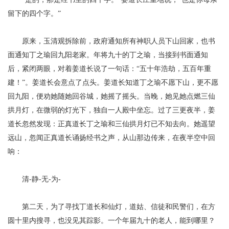
留下的四个字。”
原来，玉清观拆除前，政府通知所有神职人员下山回家，也书
面通知丁之瑜回九阳老家。年将九十的丁之瑜，当接到书面通知
后，紧闭两眼，对着姜道长说了一句话：
“五十年浩劫，五百年重
建！”。姜道长会意点了点头。姜道长知道丁之瑜不愿下山，更不愿
回九阳，便劝她随她回谷城，她摇了摇头。当晚，她见她点燃三仙
拱月灯，在微弱的灯光下，独自一人殿中坐忘。过了三更夜半，姜
道长忽然发现：正真道长丁之瑜和三仙拱月灯已不知去向。她遥望
远山，忽闻正真道长诵扬经书之声，从山那边传来，在夜半空中回
响：
清
-静-无-为
-
第二天，为了寻找丁道长和仙灯，道姑、信徒和民警们，在方
圆十里内搜寻，也没见其踪影。一个年届九十的老人，能到哪里？