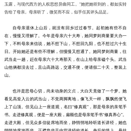
玉露
，与现代西方的人权思想异曲同工。
”她把她听到的，都如实转
告给了母亲。母亲听了，微笑而不应，似乎任其评头品足。
自母亲退休上山后，就没有回乡过过春节。起初她有些不自
在，慢慢又理解了。今年是母亲六十大寿，她同梦则商量要大办一
下，不料母亲来信说，她不想下山，不想回九阳，也不想过六十生
日。开始她还是有些不理解，但慢慢又想通了。她同梦则商量，往
武当走一趟，赶在母亲六十大寿那天，在山上给母亲磕个头。武当
山他俩都没去过，且山高路远，交通不便，便请假二十天，整装上
山。
也许是思母心切，尚未动身的
文贞，
大白天竟做了一个梦。她
看见高耸入云的武当山，不觉两脚离地，像飞天一样，飘飘然便飞
上了山顶。但见山上一座道观，名曰
“修真观”，那是母亲的亲笔手
书。走进修真观，便是一座大殿，扁额也是母亲笔手书“修真养心”。
走进大殿，但见众多信徒席地而坐，静悄悄地聆听道长讲经，她也
悄悄地席地而坐。正襟危坐于中堂讲经的道长，身后的墙上，悬挂