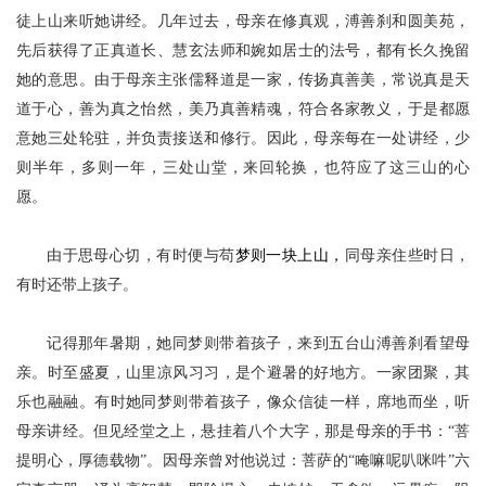
徒上山来听她讲经。几年过去，母亲在修真观，溥善刹和圆美苑，
先后获得了正真道长、慧玄法师和婉如居士的法号，都有长久挽留
她的意思。由于母亲主张儒释道是一家，传扬真善美，常说真是天
道于心，善为真之怡然，美乃真善精魂，符合各家教义，于是都愿
意她三处轮驻，并负责接送和修行。因此，母亲每在一处讲经，少
则半年，多则一年，三处山堂，来回轮换，也符应了这三山的心
愿。
由于思母心切，有时便
与苟
梦则一块上山，
同母亲住些时日，
有时还带上孩子。
记得那年暑期，她同梦则带着孩子，来到五台山溥善刹看望母
亲。时至盛夏，山里凉风习习，是个避暑的好地方。一家团聚，其
乐也融融。有时她同梦则带着孩子，像众信徒一样，席地而坐，听
母亲讲经。但见经堂之上，悬挂着八个大字，那是母亲的手书：
“菩
提明心，厚德载物”。因母亲曾对他说过：菩萨的“唵嘛呢叭咪吽”六