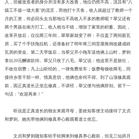
入，但被改造者的身分并没有多大改善，地位仍然不高，况且有“八
级工不值一垅大葱”的流言，而他打十天鱼，收入就超过了教师一个
月的工资，何必回头去当那地位不高收入不多的教师呢？翠父还有
两个男孩在南方打工，收入相当不错，增加了家里的积蓄。因此，
改革开放后，仅仅两三年间，翠翠家就变了样：不仅盖了两间新瓦
房，买了个手扶拖拉机，还准备好了明年将三间堂屋推倒改建成砖
瓦房的资金。第二天早饭后，当翠父开小拖车送他俩上山时，梦则
拿出20元酬谢款待。翠父只收了八毛。翠父说：他这里不是旅社，
不收住宿费；凡上山听经的，一律免费坐车；饭费每顿收两毛，同
接待乡里干部一样。情真意切，他俩也奈何不得。到了山顶修真观
前，因正真道长正坐忘修真，不讲经，翠父便与他俩辞别。留下一
句话：“欢迎再来！”
听说是正真道长的独女来观寻母，姜姓知客便主动接待了文贞
和梦则。她先带他俩到修真养心殿观看道士坐忘。
文贞和梦则随知客轻手轻脚来到修真养心殿前，但见三仙拱月