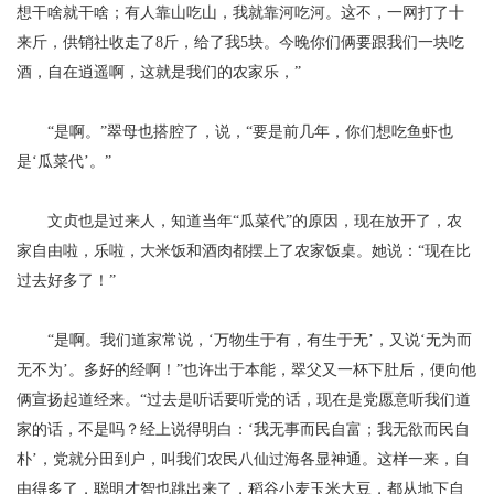
想干啥就干啥；有人靠山吃山，我就靠河吃河。这不，一网打了十
来斤，供销社收走了8斤，给了我5块。今晚你们俩要跟我们一块吃
酒，自在逍遥啊，这就是我们的农家乐，”
“是啊。”翠母也搭腔了，说，“要是前几年，你们想吃鱼虾也
是‘瓜菜代’。”
文贞也是过来人，知道当年
“瓜菜代”的原因，现在放开了，农
家自由啦，乐啦，大米饭和酒肉都摆上了农家饭桌。她说：“现在比
过去好多了！”
“是啊。我们道家常说，‘万物生于有，有生于无’，又说‘无为而
无不为’。多好的经啊！”也许出于本能，翠父又一杯下肚后，便向他
俩宣扬起道经来。“过去是听话要听党的话，现在是党愿意听我们道
家的话，不是吗？经上说得明白：‘我无事而民自富；我无欲而民自
朴’，党就分田到户，叫我们农民八仙过海各显神通。这样一来，自
由得多了，聪明才智也跳出来了，稻谷小麦玉米大豆，都从地下自