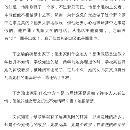
他知道，他刚刚做了一个梦，不过梦幻而已。他是个唯物主义者，
本能使他不相信梦中之事。然而，为什么凭白无故做了这个梦？
梦
中之事是真的？他要大胆地假设；但他还要小心地求证梦中之事是
假的。他挂通了九阳大学的电话。从电话里他得知，丁之瑜没
有
“走”，而是出家了。真乃似曾相识却又似是而非也。
丁之瑜的确是出家了；但出家到什么地方？是佛教还是道教？
学校并不知情。学校知道的是，两年前她办理退休时，学校高薪聘
她为留校教授，被她婉言谢绝了。过后不久，她的女儿贾文贞将分
配给她住的那套房子，退还给了学校。
丁之瑜出家到什么地方？是当尼姑还是道姑？许多人未必知
情，但她的独女贾文贞也不知情吗？否！她很清楚。
文贞知道，母亲早就有了远离九阳的打算：那里是她的故乡，
却是个令她伤心的故乡，她要远离；她是个教授，在浓烈的政治第