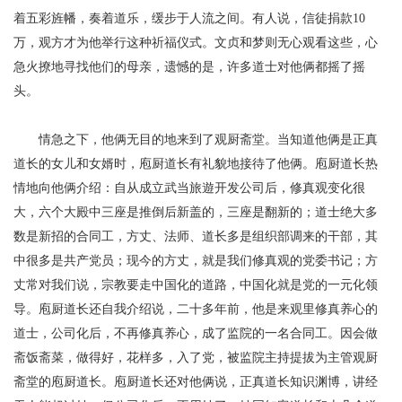
着五彩旌幡，奏着道乐，缓步于人流之间。有人说，信徒捐款10
万，观方才为他举行这种祈福仪式。文贞和梦则无心观看这些，心
急火撩地寻找他们的母亲，遗憾的是，许多道士对他俩都摇了摇
头。
情急之下，他俩无目的地来到了观厨斋堂。当知道他俩是正真
道长的女儿和女婿时，庖厨道长有礼貌地接待了他俩。庖厨道长热
情地向他俩介绍：自从成立武当旅遊开发公司后，修真观变化很
大，六个大殿中三座是推倒后新盖的，三座是翻新的；道士绝大多
数是新招的合同工，方丈、法师、道长多是组织部调来的干部，其
中很多是共产党员；现今的方丈，就是我们修真观的党委书记；方
丈常对我们说，宗教要走中国化的道路，中国化就是党的一元化领
导。庖厨道长还自我介绍说，二十多年前，他是来观里修真养心的
道士，公司化后，不再修真养心，成了
监院
的一名合同工。因会做
斋饭斋菜，做得好，花样多，入了党，被
监院主持
提拔为主管观厨
斋堂的庖厨道长。庖厨道长还对他俩说，正真道长知识渊博，讲经