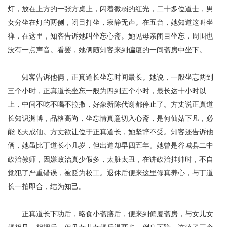
灯，放在上方的一张方桌上，闪着微弱的红光，二十多位道士，男
女分坐在灯的两侧，闭目打坐，寂静无声。在五台，她知道这叫坐
禅，在这里，知客告诉她叫坐忘心斋。她见母亲闭目坐忘，周围也
没有一点声音。看罢，她俩随知客来到偏厦的一间斋房中坐下。
知客告诉他俩，正真道长坐忘时间最长。她说，一般坐忘两到
三个小时，正真道长坐忘一般为四到五个小时，最长达十小时以
上，中间不吃不喝不拉撒，好象新陈代谢都停止了。方丈说正真道
长知识渊博，品格高尚，坐忘情真意切入心斋，是何仙姑下凡，必
能飞天成仙。方丈欲让位于正真道长，她坚辞不受。知客还告诉他
俩，她虽比丁道长小几岁，但出道却早四五年。她曾是谷城县二中
政治教师，因嫌政治真少假多，太脏太丑，在讲政治挂帅时，不自
觉犯了严重错误，被贬为校工。退休后便来这里修真养心，与丁道
长一拍即合，结为知己。
正真道长下功后，略食小斋膳后，便来到偏厦斋房，与女儿女