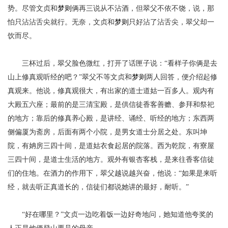
势。尽管
文贞和
梦则
俩再三说从不沾酒，但翠父不依不饶，说，那
怕只沾沾舌尖就行。无奈，
文贞和
梦则
只好沾了沾舌尖，翠父却一
饮而尽。
三杯过后，翠父脸色微红，打开了话匣子说：
“看样子你俩是去
山上修真观听经的吧？”翠父不等
文贞和
梦则
两人回答，便介绍起修
真观来。他说，修真观很大，有出家的道士道姑一百多人。观内有
大殿五六座；最前的是三清宝殿，是供信徒香客善赡、参拜和祭祀
的地方；靠后的修真养心殿，是讲经、诵经、听经的地方；东西两
侧偏厦为斋房，后面有两个小院，是男女道士分居之处。东叫坤
院，有姌房三四十间，是道姑衣食起居的院落。西为乾院，有寮屋
三四十间，是道士生活的地方。观外有银杏客栈，是来往香客信徒
们的住地。在酒力的作用下，翠父越说越兴奋，他说：
“如果是来听
经，就去听正真道长的，信徒们都说她讲的最好，耐听。”
“好在哪里？”文贞
一边吃着饭一边好奇地问，她
知道他夸奖的