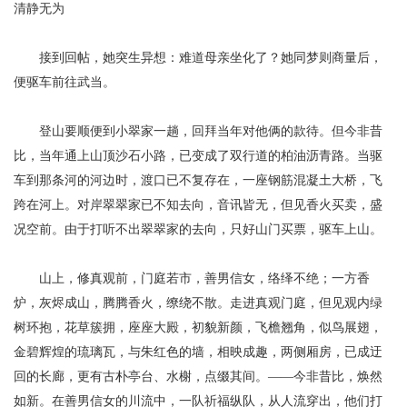
清静无为
接到回帖，她突生异想：难道母亲坐化了？她同梦则商量后，
便驱车前往武当。
登山要顺便到小翠家一趟，回拜当年对他俩的款待。但今非昔
比，当年通上山顶沙石小路，已变成了双行道的柏油沥青路。当驱
车到那条河的河边时，渡口已不复存在，一座钢筋混凝土大桥，飞
跨在河上。对岸翠翠家已不知去向，音讯皆无，但见香火买卖，盛
况空前。由于打听不出翠翠家的去向，只好山门买票，驱车上山。
山上，
修真观
前，门庭若市，善男信女，络绎不绝；一方香
炉，灰烬成山，腾腾香火，缭绕不散。走进真观门庭，但见观内绿
树环抱，花草簇拥，座座大殿，初貌新颜，飞檐翘角，似鸟展翅，
金碧辉煌的琉璃瓦，与朱红色的墙，相映成趣，两侧厢房，已成迂
回的长廊，更有古朴亭台、水榭，点缀其间。
——今非昔比，焕然
如新。在善男信女的川流中，一队祈福纵队，从人流穿出，他们打