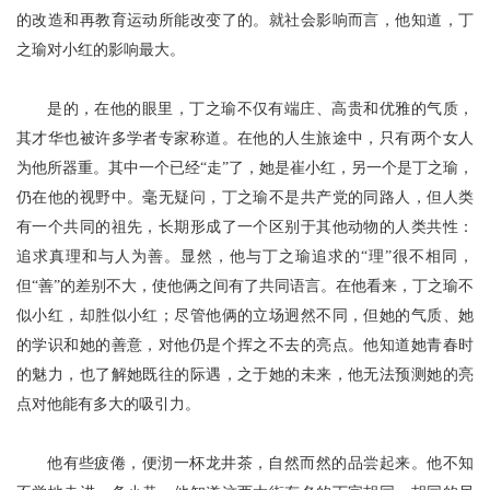
的改造和再教育运动所能改变了的。就社会影响而言，他知道，丁
之瑜对小红的影响最大。
是的，在他的眼里，丁之瑜不仅有
端庄、高贵和优雅的气质，
其才华也被许多学者专家称道。在他的人生旅途中，只有两个女人
为他所器重
。其中一个已经
“走”了，她是崔小红，另一个是丁之瑜，
仍在他的视野中。毫无疑问，丁之瑜不是共产党的同路人，但人类
有一个共同的祖先，长期形成了一个区别于其他动物的人类共性：
追求真理和与人为善。显然，他与丁之瑜追求的“理”很不相同，
但“善”的差别不大，使他俩之间有了共同语言。在他看来，丁之瑜不
似小红，却胜似小红；尽管他俩的立场迥然不同，但她的气质、她
的学识和
她的善意，对他仍是个挥之不去的亮点。他知道她青春时
的魅力，也了解她既往的际遇，之于她的未来，他无法预测她的亮
点对他能有多大的吸引力。
他有些疲倦，便沏一杯龙井茶，自然而然的品尝起来。他不知