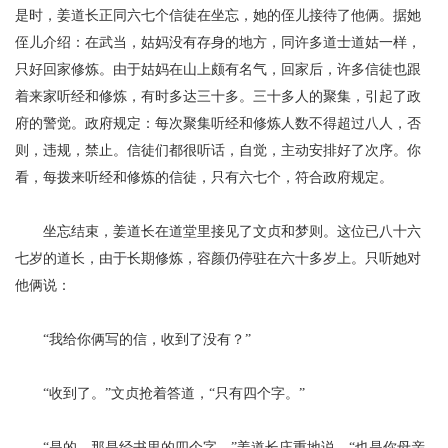
是时，姜道长正同六七个信徒在坐忘，她的侄儿接待了他俩。据她
侄儿介绍：在武当，姑妈没有存身的地方，同许多道士道姑一样，
只好回家修炼。由于姑妈在山上颇有名气，回家后，许多信徒也跟
着来家听经和修炼，有时多达三十多。三十多人的聚集，引起了政
府的警觉。政府规定：每次聚集听经和修炼人数不得超过八人，否
则，违规，禁止。信徒们都很听话，自觉，主动安排好了次序。你
看，每拨来听经和修炼的信徒，只有六七个，符合政府规定。
坐忘结束，姜道长在道堂里接见了文贞和梦则。这位已八十六
七岁的道长，由于长期修炼，容颜仍停驻在六十多岁上。只听她对
他俩说：
“我给你俩写的信，收到了没有？”
“收到了。”文贞抢着答道，“只有四个字。”
“是的，那是经书里的四个字。”姜道长庄重地说，“也是你母亲