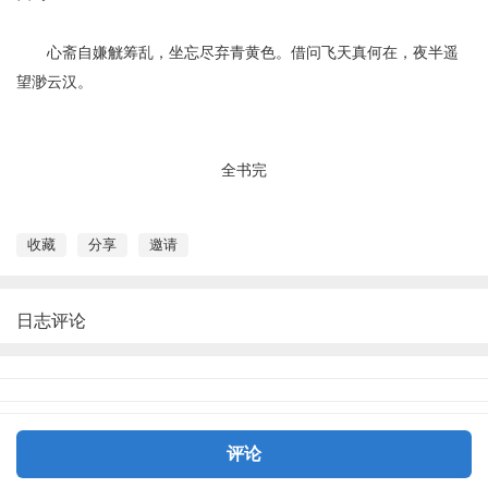
心斋自
嫌
觥筹乱
，
坐忘尽
弃
青黄
色。借问飞天真何在，夜半遥
望渺云汉。
全书
完
收藏
分享
邀请
日志评论
评论