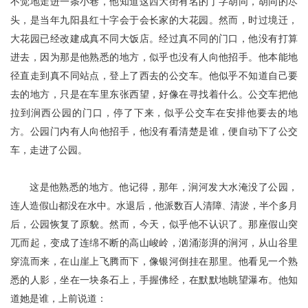
不觉地走进一条小巷，他知道这西大街有名的丁字胡同，胡同的尽
头，是当年
九阳
县
红十字会于会长
家的大花园。然而，时过境迁，
大花园已经改建成真不同大饭店。经过真不同的门口，他没有打算
进去，因为那是他熟悉的地方，似乎也没有人向他招手。他本能地
径直走到真不同站点，登上了西去的公交车。他似乎不知道自己要
去的地方，只是在车里东张西望，好像在寻找着什么。公交车把他
拉到涧西公园的门口，停了下来，似乎公交车在安排他要去的地
方。公园门内有人向他招手，他没有看清楚是谁，便自动下了公交
车，走进了公园。
这是他熟悉的地方。他记得，那年，涧河发大水淹没了公园，
连人造假山都没在水中。水退后，他派数百人清
障
清
淤
，半个多月
、
后，公
园
恢复了原貌。然而，今天，似乎他不认识了。那座假山突
兀而起，变成了连绵不断的高山峻岭，汹涌澎湃的涧河，从山谷里
穿流而来，在山崖上飞腾而下，像银河倒挂在那里。他看见一个熟
悉的人影，坐在一块条石上，手握佛经，在默默地眺望瀑布。他知
道她是谁，上前说道：