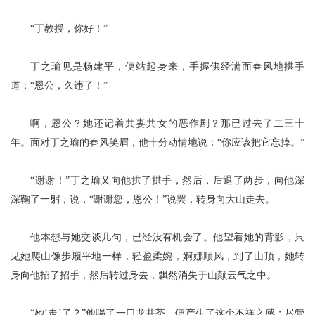
“丁教授，你好！”
丁之瑜见是杨建平，便站起身来，手握佛经满面春风地拱手
道：
“恩公，久违了！”
啊，恩公？她还记着共妻共女的恶作剧？那已过去了二三十
年。面对丁之瑜的春风笑眉，他十分动情地说：
“你应该把它忘掉。”
“谢谢！”丁之瑜又向他拱了拱手，然后，后退了两步，向他深
深鞠了一躬，说，“谢谢您，恩公！”说罢，转身向大山走去。
他本想与她交谈几句，已经没有机会了。他望着她的背影，只
见她爬山像步履平地一样，
轻盈柔婉，婀娜顺风，到了山顶，她转
身向他招了招手，然后转过身去，飘然消失于山颠云
气之中。
“她‘走’了？”他喝了一口
龙井茶，便产生了这个不祥之感；尽管