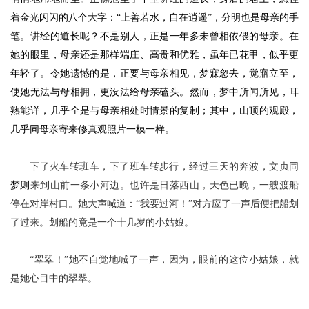
着金光闪闪的八个大字：“上善若水，自在逍遥”，分明也是母亲的手
笔。讲经的道长呢？不是别人，正是一年多未曾相依偎的母亲。在
她的眼里，母亲还是那样端庄、高贵和优雅，虽年已花甲，似乎更
年轻了。令她遗憾的是，正要与母亲相见，梦寐忽去，觉寤立至，
使她无法与母相拥，更没法给母亲磕头。然而，梦中所闻所见，耳
熟能详，几乎全是与母亲相处时情景的复制；其中，山顶的观殿，
几乎同母亲寄来修真观照片一模一样。
下了火车转班车，下了班车转步行，经过三天的奔波，文贞同
梦则
来到山前一条小河边。也许是日落西山，天色已晚，一艘渡船
停在对岸村口。她大声喊道：
“我要过河！”对方应了一声后便把船划
了过来。划船的竟是一个十几岁的小姑娘。
“翠翠！”她不自觉地喊了一声，因为，眼前的这位小姑娘，就
是她心目中的翠翠。