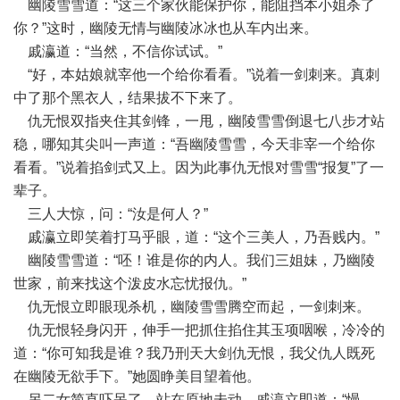
幽陵雪雪道：“这三个家伙能保护你，能阻挡本小姐杀了
你？”这时，幽陵无情与幽陵冰冰也从车内出来。
戚瀛道：“当然，不信你试试。”
“好，本姑娘就宰他一个给你看看。”说着一剑刺来。真刺
中了那个黑衣人，结果拔不下来了。
仇无恨双指夹住其剑锋，一甩，幽陵雪雪倒退七八步才站
稳，哪知其尖叫一声道：“吾幽陵雪雪，今天非宰一个给你
看看。”说着掐剑式又上。因为此事仇无恨对雪雪“报复”了一
辈子。
三人大惊，问：“汝是何人？”
戚瀛立即笑着打马乎眼，道：“这个三美人，乃吾贱内。”
幽陵雪雪道：“呸！谁是你的内人。我们三姐妹，乃幽陵
世家，前来找这个泼皮水忘忧报仇。”
仇无恨立即眼现杀机，幽陵雪雪腾空而起，一剑刺来。
仇无恨轻身闪开，伸手一把抓住掐住其玉项咽喉，冷冷的
道：“你可知我是谁？我乃刑天大剑仇无恨，我父仇人既死
在幽陵无欲手下。”她圆睁美目望着他。
另二女简直吓呆了，站在原地未动，戚瀛立即道：“慢