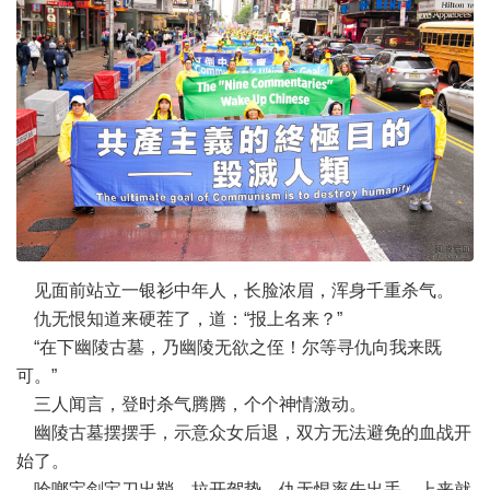
见面前站立一银衫中年人，长脸浓眉，浑身千重杀气。
仇无恨知道来硬茬了，道：“报上名来？”
“在下幽陵古墓，乃幽陵无欲之侄！尔等寻仇向我来既
可。”
三人闻言，登时杀气腾腾，个个神情激动。
幽陵古墓摆摆手，示意众女后退，双方无法避免的血战开
始了。
呛啷宝剑宝刀出鞘，拉开驾势，仇无恨率先出手，上来就