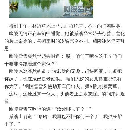
待到下午，林边草地上马儿正在吃草，不时的打着响鼻。
幽陵无情正在车箱中睡觉，她被戚瀛经常带去行善，善化
的脸上柔柔的，与初来时的冷酷完全不同。幽陵冰冰倚箱静
思。
幽陵雪雪突然坐起尖叫道：“哎，咱们干嘛在这里？咱们
干嘛非得跟着这个家伙？”
幽陵冰冰淡然的道：“汝若觉的无趣，赶快回家，让爹把
你嫁了，现在汝已是老姑娘。 咱们大姊的女儿博雅都快有
你大了。”幽陵雪雪又使劲开车门出去。挥剑乱削着蒿草。
这时，远处过来一伙人，头前者正是水忘忧。瞬间来到近
前。
幽陵雪雪气哼哼的道：“汝死哪去了？！”
戚瀛上前道：“哈哈，我再也不怕你们三个了，我找来帮
手了。”