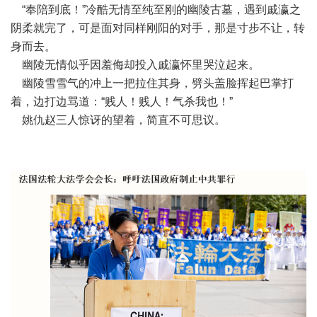
“奉陪到底！”冷酷无情至纯至刚的幽陵古墓，遇到戚瀛之
阴柔就完了，可是面对同样刚阳的对手，那是寸步不让，转
身而去。
幽陵无情似乎因羞侮却投入戚瀛怀里哭泣起来。
幽陵雪雪气的冲上一把拉住其身，劈头盖脸挥起巴掌打
着，边打边骂道：“贱人！贱人！气杀我也！”
姚仇赵三人惊讶的望着，简直不可思议。