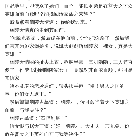
间野地里，即使杀了她们一百个，能抵令弟是在普天之下众
英雄面前而败吗？能挽回汝家族之荣耀？”
戚瀛点着幽陵无情道：“你给我过来。”
幽陵无情真的走到其面前。
“你脱光衣裙，然后跪在他面前，让他把你杀了，然后我
们替其为姚家堡扬名，说姚大剑剑斩幽陵家一裸女，真是大
英雄。”
幽陵无情唰的扯去上衣，酥胸半露，雪肌隐隐，三人简直
傻了，作梦没想到幽陵家女子，竟然对其百依百顺，那可是
其仇家。
姚不及羞的老脸通红，转头摆手道：“慢！男人之间的
事，你们女人退下。”
然后望望幽陵古墓道：“幽陵君，汝可敢当着天下英雄之
面前，与我决斗？”
幽陵古墓道：“奉陪到底！”
仇无恨与赵无言道：“好，幽陵君。大丈夫一言九鼎。你
敢在普天之下英雄面前与我等决斗？”