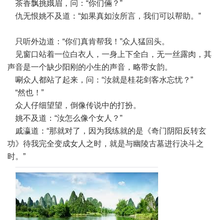
茶香飘挑娥眉，问：“你们倆？”
仇无恨姚不及道：“如果真如汝所言，我们可以帮助。”
只听外边道：“你们真肯帮我！”众人猛回头。
见窗口站着一位白衣人，一身上下全白，无一丝露肉，其
声音是一个缺少阳刚的小生的声音，略带女韵。
唰众人都站了起来，问：“汝就是桂花剑客水忘忧？”
“然也！”
众人仔细望望，倒像传说中的打扮。
姚不及道：“汝怎么像个女人？”
戚瀛道：“那就对了，因为我练就的是《奇门阴阳反转玄
功》待我完全变成女人之时，就是与幽陵古墓进行决斗之
时。”