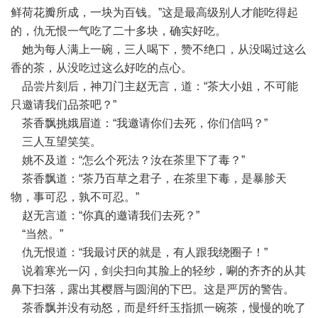
鲜荷花瓣所成，一块为百钱。”这是最高级别人才能吃得起
的，仇无恨一气吃了二十多块，确实好吃。
她为每人满上一碗，三人喝下，赞不绝口，从没喝过这么
香的茶，从没吃过这么好吃的点心。
品尝片刻后，神刀门主赵无言，道：“茶大小姐，不可能
只邀请我们品茶吧？”
茶香飘挑娥眉道：“我邀请你们去死，你们信吗？”
三人互望笑笑。
姚不及道：“怎么个死法？汝在茶里下了毒？”
茶香飘道：“茶乃百草之君子，在茶里下毒，是暴胗天
物，事可忍，孰不可忍。”
赵无言道：“你真的邀请我们去死？”
“当然。”
仇无恨道：“我最讨厌的就是，有人跟我绕圈子！”
说着寒光一闪，剑尖扫向其脸上的轻纱，唰的齐齐的从其
鼻下扫落，露出其樱唇与圆润的下巴。这是严厉的警告。
茶香飘并没有动怒，而是纤纤玉指抓一碗茶，慢慢的吮了