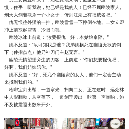
慢，住手，听我说，她已经是我的人！已经不属幽陵家人。
刑天大剑若欺杀一介小女子，传到江湖上有损威名吧。”
仇无恨往外猛的一推，幽陵雪雪一下摔倒在地。二女立即
冲上前扶起雪雪，冷眼而视。
幽陵冰冰上前道：“汝要报仇，好，本姑娘奉陪。”
姚不及道：“汝可知我是谁？我弟姚横死在幽陵无欲的剑
下（伸指点点）他乃神刀门主赵无言。”
幽陵无情望望旁边的刀客，上前道：“你们想要报仇吧，
好啊，我们姐妹陪你。”
姚不及道：“好，死几个幽陵家的女人，他们一定会主动
来找到我们的。”
呛啷宝剑出鞘，一道寒光，扫向二女。正在这时，远处林
中人影翻动，从空落下，一道剑罡袭出，咔嚓一声暴响，姚
不及被震退出数米开外。