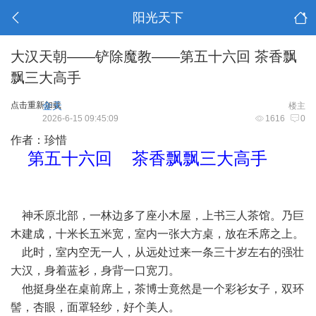
阳光天下
大汉天朝——铲除魔教——第五十六回 茶香飘
飘三大高手
点击重新加载
金天
楼主
2026-6-15 09:45:09
1616
0
作者：珍惜
第五十六回 茶香飘飘三大高手
神禾原北部，一林边多了座小木屋，上书三人茶馆。乃巨
木建成，十米长五米宽，室内一张大方桌，放在禾席之上。
此时，室内空无一人，从远处过来一条三十岁左右的强壮
大汉，身着蓝衫，身背一口宽刀。
他挺身坐在桌前席上，茶博士竟然是一个彩衫女子，双环
髻，杏眼，面罩轻纱，好个美人。