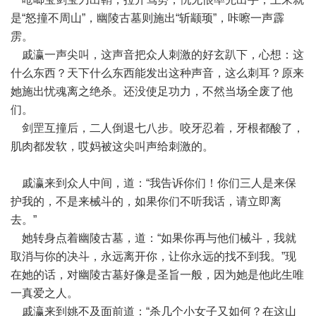
是“怒撞不周山”，幽陵古墓则施出“斩颛顼”，咔嚓一声霹
雳。
戚瀛一声尖叫，这声音把众人刺激的好玄趴下，心想：这
什么东西？天下什么东西能发出这种声音，这么刺耳？原来
她施出忧魂离之绝杀。还没使足功力，不然当场全废了他
们。
剑罡互撞后，二人倒退七八步。咬牙忍着，牙根都酸了，
肌肉都发软，哎妈被这尖叫声给刺激的。
戚瀛来到众人中间，道：“我告诉你们！你们三人是来保
护我的，不是来械斗的，如果你们不听我话，请立即离
去。”
她转身点着幽陵古墓，道：“如果你再与他们械斗，我就
取消与你的决斗，永远离开你，让你永远的找不到我。”现
在她的话，对幽陵古墓好像是圣旨一般，因为她是他此生唯
一真爱之人。
戚瀛来到姚不及面前道：“杀几个小女子又如何？在这山