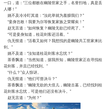
一口，道：“三位都败在幽陵世家之手，名誉扫地，真是丢
人哪！”
姚不及冷冷盯其道：“汝此举就为羞臊我们？”
“妾身岂敢！我要为尔等恢复家族之荣耀矣！”
赵无言道：“如何恢复？幽陵无欲已经死了。”
“可是妾身知道，桂花剑客还活着。”
仇无恨道：“活着又如何？我想找的是幽陵共工世家来比
剑。”
姚不及道：“汝知道桂花剑客水忘忧？”
茶香飘道：“当然知道，据我所知，幽陵世家正在寻找桂
花剑客，并且已经找到。”
“什么？”众人惊讶。
仇无恨道：“他们可曾决斗？”
茶香飘道：“幽陵无欲的大侄儿，幽陵古墓，已经找到桂
花剑客水忘忧，可是他们还没有决斗。”
赵无言道：“为何？”