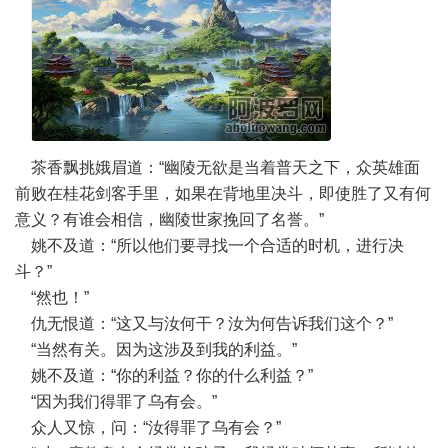
茶香飘挑娥眉道：“幽陵无欲是当着普天之下，众英雄面
前败在桂花剑客手里，如果在背地里决斗，即使胜了又有何
意义？有谁会相信，幽陵世家挽回了名誉。”
姚不及道：“所以他们要寻找一个合适的时机，进行决
斗？”
“然也！”
仇无恨道：“这又与汝何干？汝为何告诉我们这个？”
“当然有关。因为这涉及到我的利益。”
姚不及道：“你的利益？你的什么利益？”
“因为我们得罪了乌有会。”
众人又惊，问：“汝得罪了乌有会？”