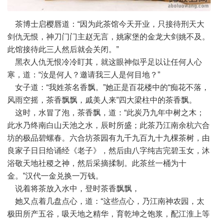
茶博士启樱唇道：“因为此茶馆今天开业，只接待刑天大
剑仇无恨，神刀门门主赵无言，姚家堡的金龙大剑姚不及。
此馆接待此三人然后就会关闭。”
黑衣人仇无恨冷冷盯其，就这眼神似乎足以让任何人心
寒，道：“汝是何人？邀请我三人是何目地？”
女子道：“我姓茶名香飘。”她正是百花楼中的“痴花不落，
风雨空摇，茶香飘飘，戚美人来”四大梁柱中的茶香飘。
这时，水冒了泡，茶香飘，道：“此炭乃九年中树之木；
此水乃终南白山天池之水，辰时所盛；此茶乃江南余杭六合
坊的极品碧螺春。六合坊茶园有九千九百九十九棵茶树，由
良家子日日给诵经《老子》，然后由八字纯吉完碧玉女，沐
浴敬天地社稷之神，然后采摘揉制。此茶丝一桶为十
金。”汉代一金兑换一万钱。
说着将茶放入水中，登时茶香飘飘，
她又点着几盘点心，道：“这些点心，乃江南神农园，太
极田所产五谷，吸天地之精华，育乾坤之饱浆，配江淮上等