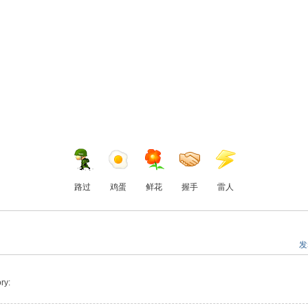
路过
鸡蛋
鲜花
握手
雷人
发
ry: