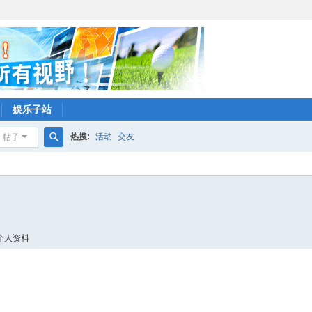
娱乐子站
热搜:
活动
交友
帖子
搜
索
个人资料