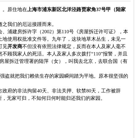
）。原住地在
上海市浦东新区北洋泾路贾家角
37
号甲（陆家
随之我们的厄运接踵而来。
会、浦建房拆许字（
2002
）第
110
号《房屋拆迁许可证》，本
土地使用权批准文件等。九年了，这块地草木丛生，未见一
可见
开发商
不但没有依照法律规定，反而在本人及家人毫不
然不顾我家人的死活。本人及家人多次拨打“
110
”
报警，并且
房屋拆迁管理署的陆萍（女），叫我去北京，去联合国（有
些强盗就把我们赖依生存的家园瞬间踏为平地。原本很坚强的
方政府的非法拘留
40
天、非法关押、软禁
80
天，工作被辞
所，无家可归，不知何日何时能归还我们的家园。