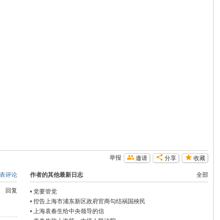
举报
邀请
分享
收藏
表评论
作者的其他最新日志
全部
回复
•
党要管党
•
控告上海市浦东新区政府官商勾结祸国殃民
•
上海袁春生给中央领导的信