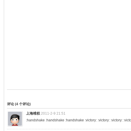
评论 (
4
个评论)
上海维权
2011-2-9 21:51
:handshake :handshake :handshake :victory: :victory: :victory: :victo