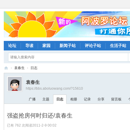
论坛
导读
家园
新闻子站
评论子站
生活子站
›
袁春生
›
日志
阿
袁春生
波
https://bbs.aboluowang.com/?15610
罗
广播
主题
日志
相册
记录
分享
留言板
网
论
强盗抢房何时归还/袁春生
坛
已有 762 次阅读
2011-2-9 00:02