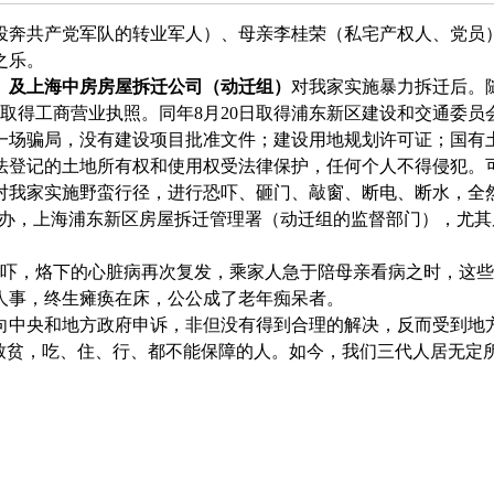
投奔共产党军队的转业军人）、母亲李桂荣（私宅产权人、党员
之乐。
）及上海中房房屋拆迁公司（动迁组）
对我家实施暴力拆迁后。
所取得工商营业执照。同年
8
月
20
日
取得浦东新区建设和交通委员
一场骗局，没有建设项目批准文件；建设用地规划许可证；国有
法登记的土地所有权和使用权受法律保护，任何个人不得侵犯。
对我家实施野蛮行径，进行恐吓、砸门、敲窗、断电、断水，全
办，上海浦东新区房屋拆迁管理署（动迁组的监督部门），尤其
恐吓，烙下的心脏病再次复发，乘家人急于陪母亲看病之时，这
人事，终生瘫痪在床，公公成了老年痴呆者。
向中央和地方政府申诉，非但没有得到合理的解决，反而受到地
迁致贫，吃、住、行、都不能保障的人。如今，我们三代人居无定