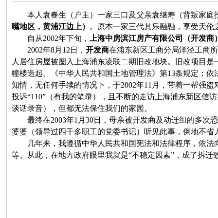
本人袁春生（户主）一家三口及父亲袁继寿（背叛家庭
嘴地区，黄浦江边上）
。原本一家三代其乐融融，享受天伦
自从
2002
年下旬，
上海中房滨江房产有限公司（开发商
2002
年
8
月
12
日
，
开发商
在浦东新区工商分局洋泾工商
人居住房屋被圈入上海浦东凌联二期旧改地块。旧改项目是
幢楼造起。《中华人民共和国土地管理法》第
13
条规定：依
知情，无任何手续的情况下，于
2002
年
11
月，带着一帮强盗
投诉“
110
”
（有我的笔录），且不断的走访上海浦东新区信访
谈话录音），但都无法保住我们的家园。
最终在
2003
年
1
月
30
日
，母亲被开发商及动迁组的多次
婆婆（领导过四千多职工的党委书记）听见此事，倒地不省
几年来，我遵循中华人民共和国宪法和法律程序，依法
等。从此，在地方政府眼里我就是“不稳定因素”，成了拆