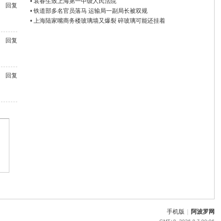
•
袁春生致上海第一中级人民法院
回复
•
铁道部多名官员落马 运输局一副局长被双规
•
上海陆家嘴商务楼玻璃墙又爆裂 碎玻璃可能还挂着
回复
回复
手机版
|
阿波罗网