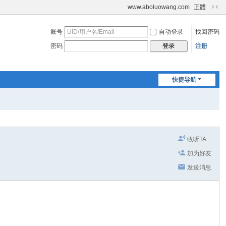
www.aboluowang.com
正體
切
换
账号
自动登录
找回密码
到
窄
密码
注册
登录
版
快捷导航
收听TA
加为好友
发送消息