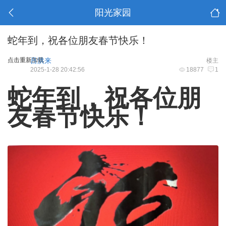
阳光家园
蛇年到，祝各位朋友春节快乐！
点击重新加载
吕洪来
楼主
2025-1-28 20:42:56
18877
1
蛇年到，祝各位朋
友春节快乐！