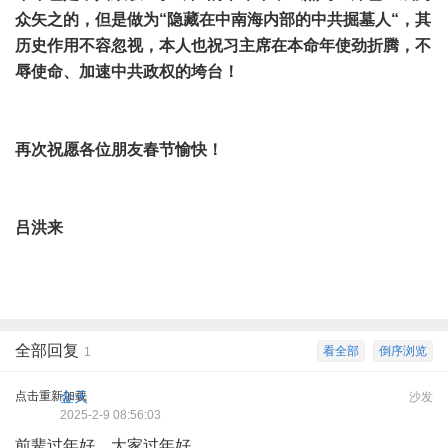
众矢之的，但是做为“隐藏在中南海内部的中共掘墓人“，其
历史作用不容忽视，本人也祝习主席在本命年使劲折腾，不
辱使命、加速中共政权的垮台！
再次祝愿各位朋友春节愉快！
吕洪来
全部回复
看全部
倒序浏览
1
点击重新加载
金天
沙发
2025-2-9 08:56:03
前辈过年好，大家过年好