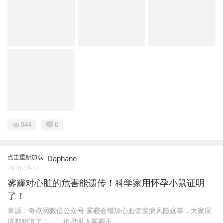
944
0
点击重新加载
Daphane
2018-12-17
雾霾对心脏的危害能遗传！科学家用怀孕小鼠证明
了！
来源：奇点网微信公众号 雾霾会增加心血管疾病风险这事，大家应
该都知道了。 但是吸入雾霾不 ...