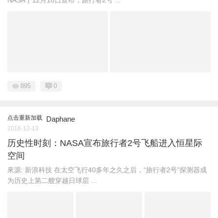
895
0
点击重新加载
Daphane
2018-12-13
历史性时刻：NASA宣布旅行者2号飞船进入恒星际
空间
來源: 新浪科技 在太空飞行40多年之久之后，“旅行者2号”探测器成
为历史上第二艘穿越日球层 ...