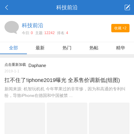
科技前沿
科技前沿
收藏
+2
今日:
0
主题:
12242
排名:
4
全部
最新
热门
热帖
精华
点击重新加载
Daphane
2019-1-1
扛不住了!iphone2019曝光 全系售价调新低(组图)
新闻来源: 机智玩机机 今年苹果过的非常惨，因为和高通的专利纠
纷，导致iPhone在德国和中国被禁 ...