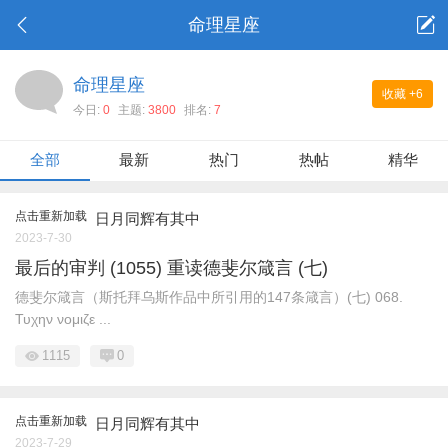
命理星座
命理星座
收藏
+6
今日:
0
主题:
3800
排名:
7
全部
最新
热门
热帖
精华
点击重新加载
日月同辉有其中
2023-7-30
最后的审判 (1055) 重读德斐尔箴言 (七)
德斐尔箴言（斯托拜乌斯作品中所引用的147条箴言）(七) 068.
Τυχην νομιζε ...
1115
0
点击重新加载
日月同辉有其中
2023-7-29